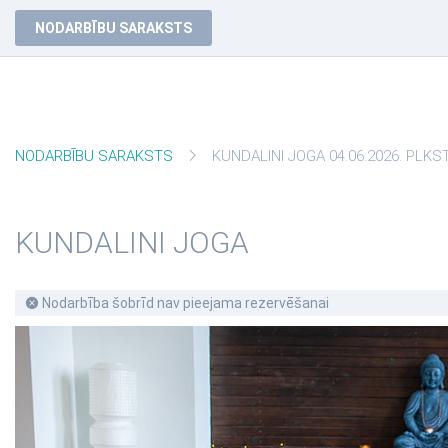
NODARBĪBU SARAKSTS
NODARBĪBU SARAKSTS
KUNDALINI JOGA 04.06.2026. PLKST
KUNDALINI JOGA
Nodarbība šobrīd nav pieejama rezervēšanai