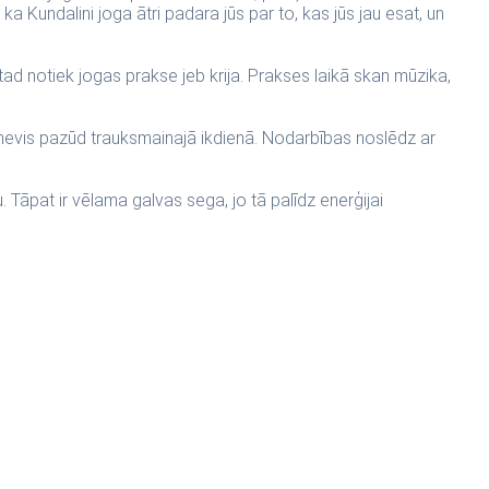
ka Kundalini joga ātri padara jūs par to, kas jūs jau esat, un
ad notiek jogas prakse jeb krija. Prakses laikā skan mūzika,
ī nevis pazūd trauksmainajā ikdienā. Nodarbības noslēdz ar
 Tāpat ir vēlama galvas sega, jo tā palīdz enerģijai