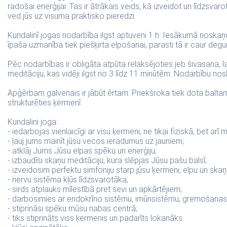
radošai enerģijai. Tas ir ātrākais veids, kā izveidot un līdzsvar
ved jūs uz visuma praktisko pieredzi.
Kundalinī jogas nodarbība ilgst aptuveni 1 h. Iesākumā noskaņo
īpaša uzmanība tiek piešķirta elpošanai, parasti tā ir caur degu
Pēc nodarbības ir obligāta atpūta relaksējoties jeb šivasana, 
meditāciju, kas vidēji ilgst no 3 līdz 11 minūtēm. Nodarbību nos
Apģērbam galvenais ir jābūt ērtam. Priekšroka tiek dota baltam 
strukturēties ķermenī.
Kundalini joga:
- iedarbojas vienlaicīgi ar visu ķermeni, ne tikai fiziskā, bet arī 
- ļauj jums mainīt jūsu vecos ieradumus uz jauniem;
- atklāj Jums Jūsu elpas spēku un enerģiju;
- izbaudīsi skaņu meditāciju, kura slēpjas Jūsu pašu balsī;
- izveidosim perfektu simfoniju starp jūsu ķermeni, elpu un skaņ
- nervu sistēma kļūs līdzsvarotāka;
- sirds atplauks mīlestībā pret sevi un apkārtējiem;
- darbosimies ar endokrīno sistēmu, imūnsistēmu, gremošanas
- stiprināsi spēku mūsu nabas centrā;
- tiks stiprināts viss ķermenis un padarīts lokanāks.