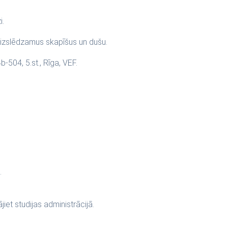
zi.
s aizslēdzamus skapīšus un dušu.
4b-504, 5.st., Rīga, VEF.
m.
et studijas administrācijā.