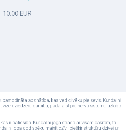
10.00 EUR
ek pamodināta apzinātība, kas ved cilvēku pie sevis. Kundalini
tivizē dziedzeru darbību, padara stipru nervu sistēmu, uzlabo
un kas ir patiesība. Kundalini joga strādā ar visām čakrām, tā
alini joga dod spēku mainīt dzīvi, piešķir struktūru dzīvei un