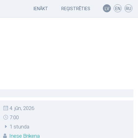
IENĀKT
REĢISTRĒTIES
LV
EN
RU
4. jūn, 2026
7:00
1 stunda
Inese Briķena