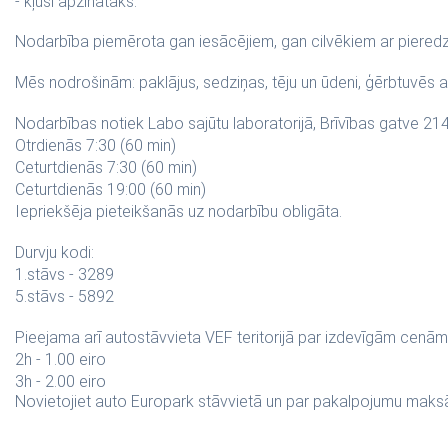
- kļūsi apzinātāks.
Nodarbība piemērota gan iesācējiem, gan cilvēkiem ar piered
Mēs nodrošinām: paklājus, sedziņas, tēju un ūdeni, ģērbtuvē
Nodarbības notiek Labo sajūtu laboratorijā, Brīvības gatve 21
Otrdienās 7:30 (60 min)
Ceturtdienās 7:30 (60 min)
Ceturtdienās 19:00 (60 min)
Iepriekšēja pieteikšanās uz nodarbību obligāta.
Durvju kodi:
1.stāvs - 3289
5.stāvs - 5892
Pieejama arī autostāvvieta VEF teritorijā par izdevīgām cenā
2h - 1.00 eiro
3h - 2.00 eiro
Novietojiet auto Europark stāvvietā un par pakalpojumu maksāji