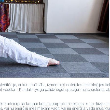
Meditācija, ar kuru palīdzību, izmantojot noteiktas tehnoloģijas ti
t veselam. Kundalini yoga palīdz iegūt spēcīgu imūno sistēmu, ak
stīt intuīciju, lai katram būtu nepārprotami skaidrs, kas ir ilūzija 
s, vai nu enerģiju mēs mākam vadīt, vai nu enerģija vada mūs. Kund