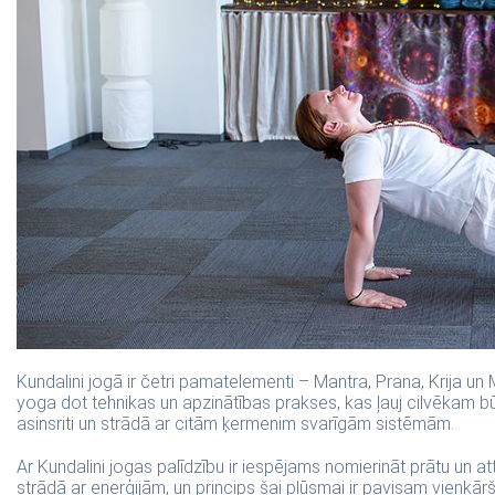
Kundalini jogā ir četri pamatelementi – Mantra, Prana, Krija un 
yoga dot tehnikas un apzinātības prakses, kas ļauj cilvēkam bū
asinsriti un strādā ar citām ķermenim svarīgām sistēmām.
Ar Kundalini jogas palīdzību ir iespējams nomierināt prātu un attī
strādā ar enerģijām, un princips šai plūsmai ir pavisam vienkārš