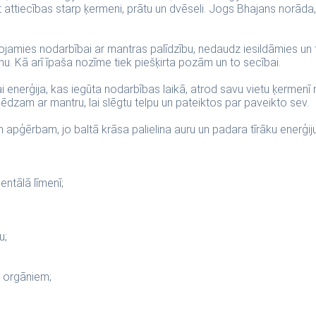
ot attiecības starp ķermeni, prātu un dvēseli. Jogs Bhajans norāda, 
jamies nodarbībai ar mantras palīdzību, nedaudz iesildāmies un t
nu. Kā arī īpaša nozīme tiek piešķirta pozām un to secībai.
lai enerģija, kas iegūta nodarbības laikā, atrod savu vietu ķermen
lēdzam ar mantru, lai slēgtu telpu un pateiktos par paveikto sev.
apģērbam, jo baltā krāsa palielina auru un padara tīrāku enerģiju.
mentālā līmenī;
u;
 orgāniem;