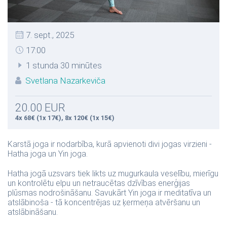
7. sept., 2025
17:00
1 stunda 30 minūtes
Svetlana Nazarkeviča
20.00 EUR
4x 68€ (1x 17€), 8x 120€ (1x 15€)
Karstā joga ir nodarbība, kurā apvienoti divi jogas virzieni -
Hatha joga un Yin joga.
Hatha jogā uzsvars tiek likts uz mugurkaula veselību, mierīgu
un kontrolētu elpu un netraucētas dzīvības enerģijas
plūsmas nodrošināšanu. Savukārt Yin joga ir meditatīva un
atslābinoša - tā koncentrējas uz ķermeņa atvēršanu un
atslābināšanu.