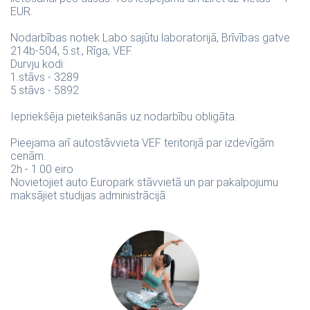
EUR.
Nodarbības notiek Labo sajūtu laboratorijā, Brīvības gatve
214b-504, 5.st., Rīga, VEF.
Durvju kodi:
1.stāvs - 3289
5.stāvs - 5892
Iepriekšēja pieteikšanās uz nodarbību obligāta.
Pieejama arī autostāvvieta VEF teritorijā par izdevīgām
cenām.
2h - 1.00 eiro
Novietojiet auto Europark stāvvietā un par pakalpojumu
maksājiet studijas administrācijā.