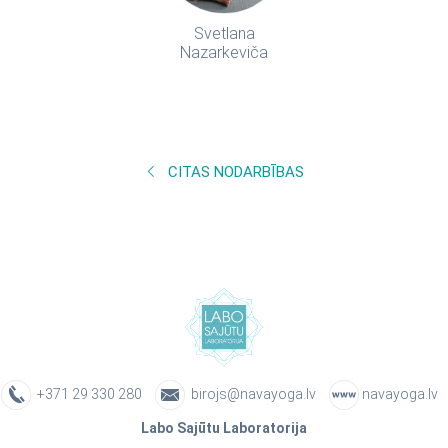
Svetlana
Nazarkeviča
CITAS NODARBĪBAS
+371 29 330 280
birojs@navayoga.lv
navayoga.lv
Labo Sajūtu Laboratorija