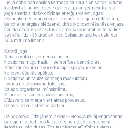
Indijā daba pati sasilda ķermeņa muskuļus un saites, siltums
kā dzīvības uguns dziedē gan prātu, gan ķermeni. Karstā
joga sniedz sildošo dzīvības enerģiju visiem jogas
elementiem – āsana (jogas pozas), pranajama (elpošana),
bandha (enerģijas slēdzene), drišti (koncentrēšanās), vinjasa
(plūstamība). Praktiski tas nozīmē, ka nodarbības telpa tiek
sasildīta līdz +35 grādiem pēc Celsija un tajā tiek uzturēts
50% mitruma līmenis.
Karstā joga:
Attīsta prāta un ķermeņa elastību;
Nostiprina mugurkaulu – personības centrālo asi;
Attīsta līdzsvara un koordinācijas spējas, iekšējās
koncentrēšanās spēkus;
Nostiprina un tonizē ķermeņa muskulatūru;
Izvada no organisma toksīnus;
Uzlabo organisma imūnsistēmu;
Stiprina sirds un asinsvadu sistēmu;
Līdzsvaro ķermeņa vielmaiņas procesus;
Uzlabo nervu sistēmas darbību.
Uz nodarbību līdzi jāņem 2 dvieļi - vienu jāuzklāj vingrošanas
paklājam nodarbības laikā, otrs paredzēts personīgai
lietošanai pēc dušas. Tos iespējams arī izīrēt uz vietas – 1