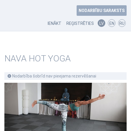
NODARBĪBU SARAKSTS
IENĀKT
REĢISTRĒTIES
LV
EN
RU
NAVA HOT YOGA
Nodarbība šobrīd nav pieejama rezervēšanai