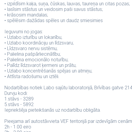
• izpildīsim kaķa, suņa, čūskas, lauvas, taureņa un citas pozas;
• lasīsim stāstus un veidosim paši savus stāstus;
• krāsosim mandalas;
• spēlēsim dažādas spēles un daudz smiesimies
Ieguvumi no jogas:
• Uzlabo izturību un lokanību;
• Uzlabo koordināciju un līdzsvaru;
• Līdzsvaro nervu sistēmu;
• Palielina pašpārliecinātību;
• Palielina emocionālo noturību;
• Palīdz līdzsvarot ķermeni un prātu;
• Uzlabo koncentrēšanās spējas un atmiņu;
• Attīsta radošumu un iztēli.
Nodarbības notiek Labo sajūtu laboratorijā, Brīvības gatve 214b
Durvju kodi:
1.stāvs - 3289
5.stāvs - 5892
Iepriekšēja pieteikšanās uz nodarbību obligāta.
Pieejama arī autostāvvieta VEF teritorijā par izdevīgām cenām
2h - 1.00 eiro