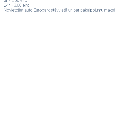
3h - 2.00 eiro
24h - 3.00 eiro
Novietojiet auto Europark stāvvietā un par pakalpojumu maksāji