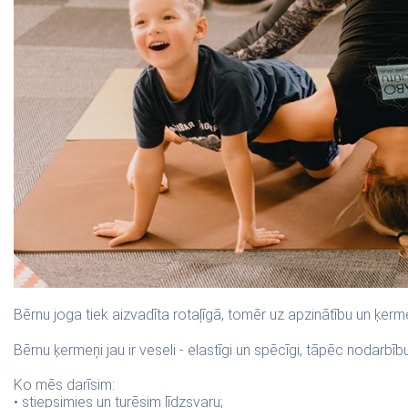
Bērnu joga tiek aizvadīta rotaļīgā, tomēr uz apzinātību un ķer
Bērnu ķermeņi jau ir veseli - elastīgi un spēcīgi, tāpēc nodarbīb
Ko mēs darīsim:
• stiepsimies un turēsim līdzsvaru;