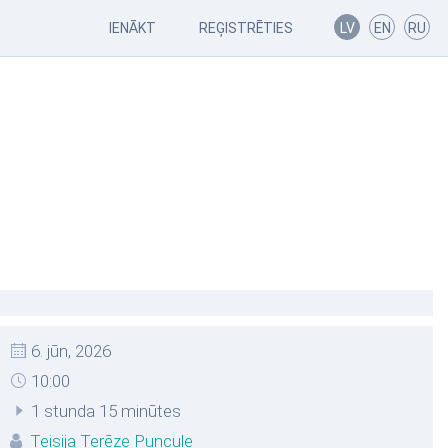
IENĀKT
REĢISTRĒTIES
LV
EN
RU
6. jūn, 2026
10:00
1 stunda 15 minūtes
Teisija Terēze Puncule