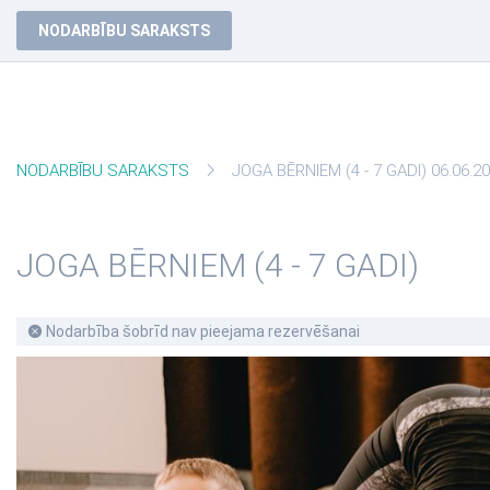
NODARBĪBU SARAKSTS
NODARBĪBU SARAKSTS
JOGA BĒRNIEM (4 - 7 GADI) 06.06.20
JOGA BĒRNIEM (4 - 7 GADI)
Nodarbība šobrīd nav pieejama rezervēšanai