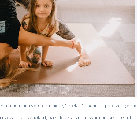
meņa attīstīšanu vērstā manierē, "ieliekot" asanu un pareizas ķe
u uzsvars, galvenokārt, balstīts uz anatomiskām precizitātēm, lai m