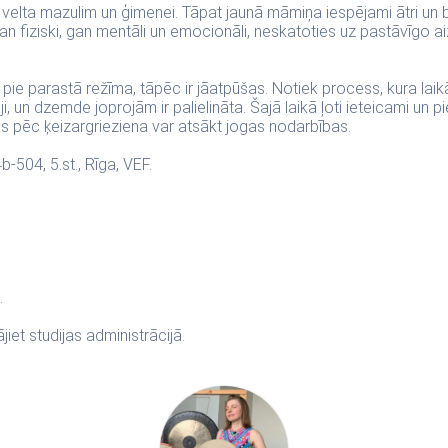
elta mazulim un ģimenei. Tāpat jaunā māmiņa iespējami ātri un bi
gan fiziski, gan mentāli un emocionāli, neskatoties uz pastāvīgo a
as pie parastā režīma, tāpēc ir jāatpūšas. Notiek process, kura 
ji, un dzemde joprojām ir palielināta. Šajā laikā ļoti ieteicami un p
pēc ķeizargrieziena var atsākt jogas nodarbības.
-504, 5.st., Rīga, VEF.
.
et studijas administrācijā.