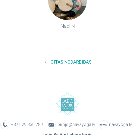
Nadī N
CITAS NODARBĪBAS
+371 29 330 280
birojs@navayoga.lv
navayoga.lv
Labo Sajūtu Laboratorija