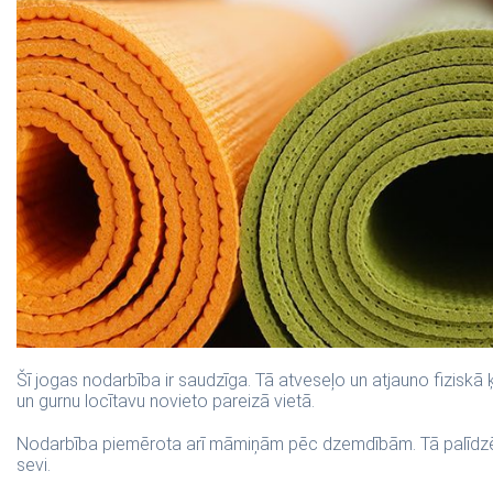
Šī jogas nodarbība ir saudzīga. Tā atveseļo un atjauno fizisk
un gurnu locītavu novieto pareizā vietā.
Nodarbība piemērota arī māmiņām pēc dzemdībām. Tā palīdzēs at
sevi.