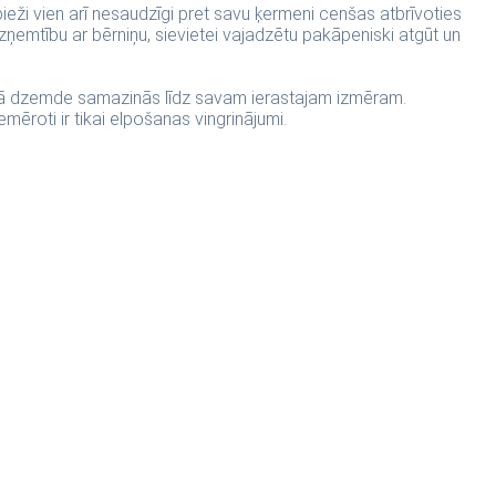
eži vien arī nesaudzīgi pret savu ķermeni cenšas atbrīvoties
izņemtību ar bērniņu, sievietei vajadzētu pakāpeniski atgūt un
laikā dzemde samazinās līdz savam ierastajam izmēram.
iemēroti ir tikai elpošanas vingrinājumi.