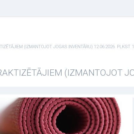
IZĒTĀJIEM (IZMANTOJOT JOGAS INVENTĀRU) 12.06.2026. PLKST. 1
RAKTIZĒTĀJIEM (IZMANTOJOT J