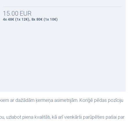
15.00 EUR
4x 48€ (1x 12€), 8x 80€ (1x 10€)
lvēkiem ar dažādām ķermeņa asimetrijām. Koriģē pēdas pozīciju
uzlabot piena kvalitāti, kā arī vienkārši parūpēties pašai par