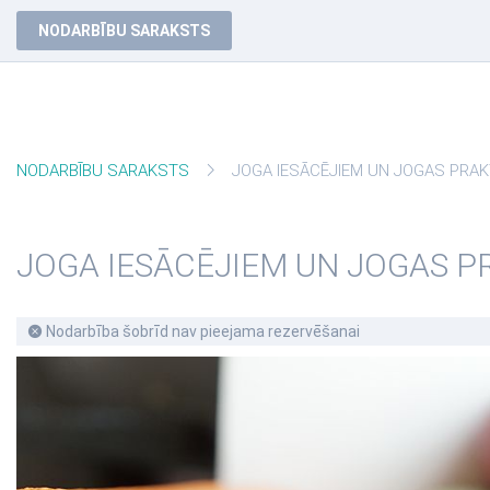
NODARBĪBU SARAKSTS
NODARBĪBU SARAKSTS
JOGA IESĀCĒJIEM UN JOGAS PRAKT
JOGA IESĀCĒJIEM UN JOGAS P
Nodarbība šobrīd nav pieejama rezervēšanai