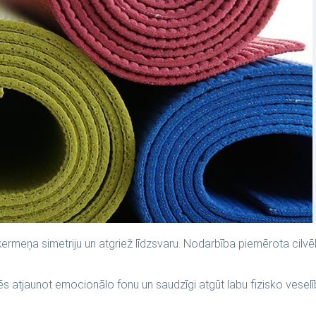
ā ķermeņa simetriju un atgriež līdzsvaru. Nodarbība piemērota ci
jaunot emocionālo fonu un saudzīgi atgūt labu fizisko veselību, 