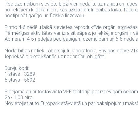
Pēc dzemdībām sieviete bieži vien nedalītu uzmanību un rūpes v
no liekajiem kilogramiem, kas uzkrāti grūtniecības laikā. Taču 
nostiprināt garīgo un fizisko līdzsvaru.
Pirmo 4-6 nedēļu laikā sievietes reproduktīvie orgāni atgriež
Pārmērīgas aktivitātes var izraisīt sāpes, jo iekšējie orgāni ir vā
Apmēram 4-5 nedēļas pēc dabīgām dzemdībām un 6-8 nedēļas 
Nodarbības notiek Labo sajūtu laboratorijā, Brīvības gatve 214b
Iepriekšēja pieteikšanās uz nodarbību obligāta.
Durvju kodi:
1.stāvs - 3289
5.stāvs - 5892
Pieejama arī autostāvvieta VEF teritorijā par izdevīgām cenām
2h - 1.00 eiro
Novietojiet auto Europark stāvvietā un par pakalpojumu maksāji