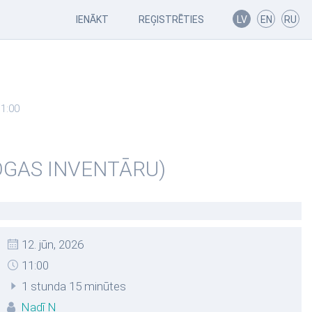
IENĀKT
REĢISTRĒTIES
LV
EN
RU
1:00
OGAS INVENTĀRU)
12. jūn, 2026
11:00
1 stunda 15 minūtes
Nadī N