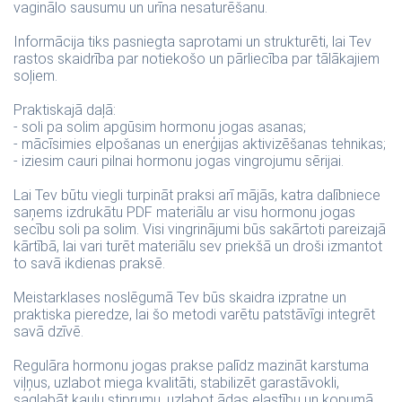
vaginālo sausumu un urīna nesaturēšanu.
Informācija tiks pasniegta saprotami un strukturēti, lai Tev
rastos skaidrība par notiekošo un pārliecība par tālākajiem
soļiem.
Praktiskajā daļā:
- soli pa solim apgūsim hormonu jogas asanas;
- mācīsimies elpošanas un enerģijas aktivizēšanas tehnikas;
- iziesim cauri pilnai hormonu jogas vingrojumu sērijai.
Lai Tev būtu viegli turpināt praksi arī mājās, katra dalībniece
saņems izdrukātu PDF materiālu ar visu hormonu jogas
secību soli pa solim. Visi vingrinājumi būs sakārtoti pareizajā
kārtībā, lai vari turēt materiālu sev priekšā un droši izmantot
to savā ikdienas praksē.
Meistarklases noslēgumā Tev būs skaidra izpratne un
praktiska pieredze, lai šo metodi varētu patstāvīgi integrēt
savā dzīvē.
Regulāra hormonu jogas prakse palīdz mazināt karstuma
viļņus, uzlabot miega kvalitāti, stabilizēt garastāvokli,
saglabāt kaulu stiprumu, uzlabot ādas elastību un kopumā