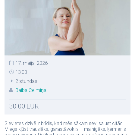
17. maijs, 2026
13:00
2 stundas
Baiba Celmiņa
30.00 EUR
Sievietes dzīvē ir brīdis, kad mēs sākam sevi sajust citādi.
Miegs kļūst trauslāks, garastāvoklis – mainīgāks, ķermenis
reaģē neierasti. Dažkārt tas ir apjukums, dažkārt nogurums,