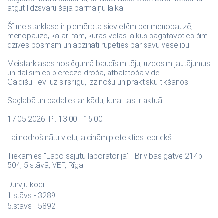
atgūt līdzsvaru šajā pārmaiņu laikā.
Šī meistarklase ir piemērota sievietēm perimenopauzē,
menopauzē, kā arī tām, kuras vēlas laikus sagatavoties šim
dzīves posmam un apzināti rūpēties par savu veselību.
Meistarklases noslēgumā baudīsim tēju, uzdosim jautājumus
un dalīsimies pieredzē drošā, atbalstošā vidē.
Gaidīšu Tevi uz sirsnīgu, izzinošu un praktisku tikšanos!
Saglabā un padalies ar kādu, kurai tas ir aktuāli.
17.05.2026. Pl. 13:00 - 15:00
Lai nodrošinātu vietu, aicinām pieteikties iepriekš.
Tiekamies "Labo sajūtu laboratorijā" - Brīvības gatve 214b-
504, 5.stāvā, VEF, Rīga.
Durvju kodi:
1.stāvs - 3289
5.stāvs - 5892