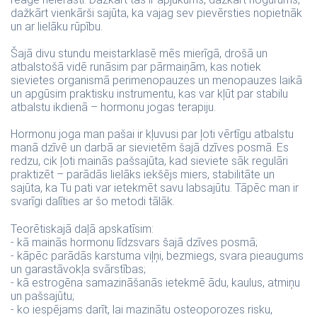
dažkārt vienkārši sajūta, ka vajag sev pievērsties nopietnāk
un ar lielāku rūpību.
Šajā divu stundu meistarklasē mēs mierīgā, drošā un
atbalstošā vidē runāsim par pārmaiņām, kas notiek
sievietes organismā perimenopauzes un menopauzes laikā
un apgūsim praktisku instrumentu, kas var kļūt par stabilu
atbalstu ikdienā – hormonu jogas terapiju.
Hormonu joga man pašai ir kļuvusi par ļoti vērtīgu atbalstu
manā dzīvē un darbā ar sievietēm šajā dzīves posmā. Es
redzu, cik ļoti mainās pašsajūta, kad sieviete sāk regulāri
praktizēt – parādās lielāks iekšējs miers, stabilitāte un
sajūta, ka Tu pati var ietekmēt savu labsajūtu. Tāpēc man ir
svarīgi dalīties ar šo metodi tālāk.
Teorētiskajā daļā apskatīsim:
- kā mainās hormonu līdzsvars šajā dzīves posmā;
- kāpēc parādās karstuma viļņi, bezmiegs, svara pieaugums
un garastāvokļa svārstības;
- kā estrogēna samazināšanās ietekmē ādu, kaulus, atmiņu
un pašsajūtu;
- ko iespējams darīt, lai mazinātu osteoporozes risku,