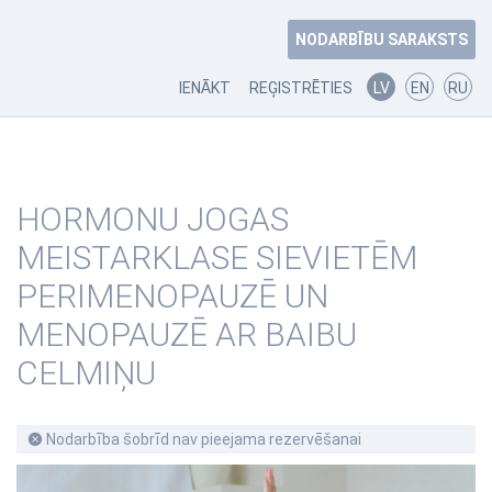
NODARBĪBU SARAKSTS
IENĀKT
REĢISTRĒTIES
LV
EN
RU
HORMONU JOGAS
MEISTARKLASE SIEVIETĒM
PERIMENOPAUZĒ UN
MENOPAUZĒ AR BAIBU
CELMIŅU
Nodarbība šobrīd nav pieejama rezervēšanai