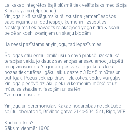
Lai kakao integrētos šajā plūsmā tiek veltīts laiks meditācijai
& pranayama (elpošanai).
Yin joga ir kā saslēgums kurš izkustina ķermenī esošos
saspringumus un dod iespēju ķermenim izstiepties.
Noslēgums tiek pavadīts relaksējošā yoga nidra & skaņu
peldē ar koshi zvaniņiem un skaņu bļodām.
Ja neesi pazīstams ar yin jogu, tad iepazīsimies.
Šo jogas stilu esmu iemīlējusi un savā praksē uzskatu kā
terapijas veidu, jo daudz savienojas ar savu emociju izpēti
un apzināšanuos. Yin joga ir pasīvāka joga, kuras laikā
pozas tiek turētas ilgāku laiku, dažreiz 3 līdz 5 minūtes un
pat ilgāk. Pozas tiek izpildītas, lielākoties, sēdus vai guļus.
Yin joga piedāvā dziļāku piekļuvi ķermenim, mērķējot uz
mūsu saistaudiem, fascijām un saitēm.
*zema intensitāte.
Yin joga un ceremoniālais Kakao nodarbības notiek Labo
sajūtu laboratorijā, Brīvības gatve 214b-504, 5.st., Rīga, VEF.
Kad un cikos?
Sāksim vienmēr 18:00