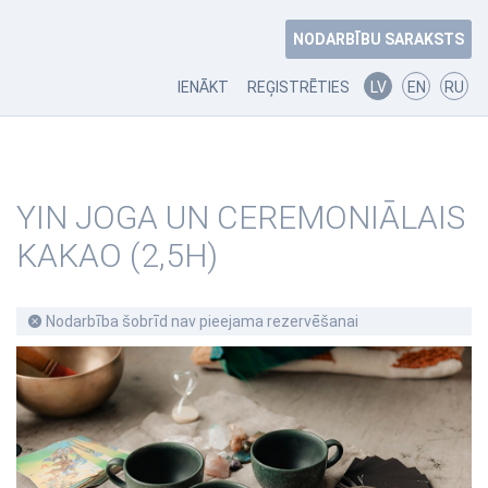
NODARBĪBU SARAKSTS
IENĀKT
REĢISTRĒTIES
LV
EN
RU
YIN JOGA UN CEREMONIĀLAIS
KAKAO (2,5H)
Nodarbība šobrīd nav pieejama rezervēšanai