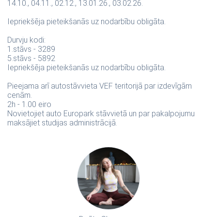
14.10., 04.11., 02.12., 13.01.26., 03.02.26.
Iepriekšēja pieteikšanās uz nodarbību obligāta.
Durvju kodi:
1.stāvs - 3289
5.stāvs - 5892
Iepriekšēja pieteikšanās uz nodarbību obligāta.
Pieejama arī autostāvvieta VEF teritorijā par izdevīgām
cenām.
2h - 1.00 eiro
Novietojiet auto Europark stāvvietā un par pakalpojumu
maksājiet studijas administrācijā.