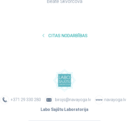
Beāte Skvorcova
CITAS NODARBĪBAS
+371 29 330 280
birojs@navayoga.lv
navayoga.lv
Labo Sajūtu Laboratorija