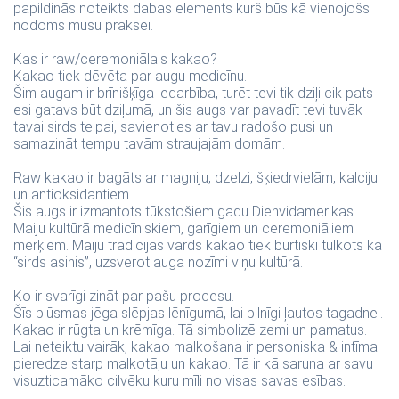
papildinās noteikts dabas elements kurš būs kā vienojošs
nodoms mūsu praksei.
Kas ir raw/ceremoniālais kakao?
Kakao tiek dēvēta par augu medicīnu.
Šim augam ir brīnišķīga iedarbība, turēt tevi tik dziļi cik pats
esi gatavs būt dziļumā, un šis augs var pavadīt tevi tuvāk
tavai sirds telpai, savienoties ar tavu radošo pusi un
samazināt tempu tavām straujajām domām.
Raw kakao ir bagāts ar magniju, dzelzi, šķiedrvielām, kalciju
un antioksidantiem.
Šis augs ir izmantots tūkstošiem gadu Dienvidamerikas
Maiju kultūrā medicīniskiem, garīgiem un ceremoniāliem
mērķiem. Maiju tradīcijās vārds kakao tiek burtiski tulkots kā
“sirds asinis”, uzsverot auga nozīmi viņu kultūrā.
Ko ir svarīgi zināt par pašu procesu.
Šīs plūsmas jēga slēpjas lēnīgumā, lai pilnīgi ļautos tagadnei.
Kakao ir rūgta un krēmīga. Tā simbolizē zemi un pamatus.
Lai neteiktu vairāk, kakao malkošana ir personiska & intīma
pieredze starp malkotāju un kakao. Tā ir kā saruna ar savu
visuzticamāko cilvēku kuru mīli no visas savas esības.