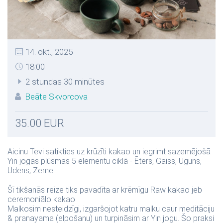
14. okt., 2025
18:00
2 stundas 30 minūtes
Beāte Skvorcova
35.00 EUR
Aicinu Tevi satikties uz krūzīti kakao un iegrimt sazemējošā
Yin jogas plūsmas 5 elementu ciklā - Ēters, Gaiss, Uguns,
Ūdens, Zeme.
Šī tikšanās reize tiks pavadīta ar krēmīgu Raw kakao jeb
ceremoniālo kakao
Malkosim nesteidzīgi, izgaršojot katru malku caur meditāciju
& pranayama (elpošanu) un turpināsim ar Yin jogu. Šo praksi