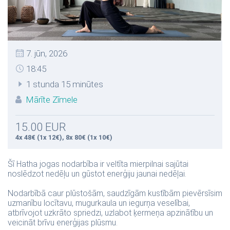
7. jūn, 2026
18:45
1 stunda 15 minūtes
Mārīte Zīmele
15.00 EUR
4x 48€ (1x 12€), 8x 80€ (1x 10€)
Šī Hatha jogas nodarbība ir veltīta mierpilnai sajūtai
noslēdzot nedēļu un gūstot enerģiju jaunai nedēļai.
Nodarbībā caur plūstošām, saudzīgām kustībām pievērsīsim
uzmanību locītavu, mugurkaula un iegurņa veselībai,
atbrīvojot uzkrāto spriedzi, uzlabot ķermeņa apzinātību un
veicināt brīvu enerģijas plūsmu.