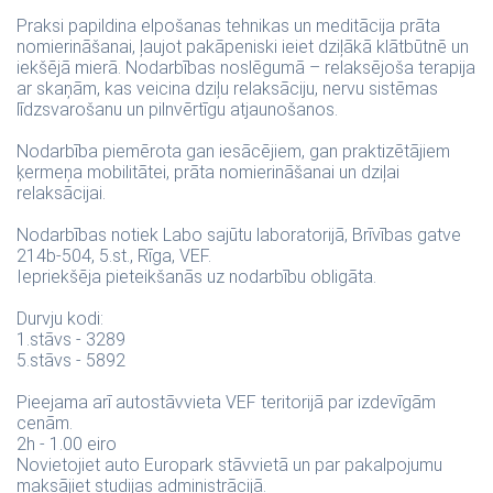
Praksi papildina elpošanas tehnikas un meditācija prāta
nomierināšanai, ļaujot pakāpeniski ieiet dziļākā klātbūtnē un
iekšējā mierā. Nodarbības noslēgumā – relaksējoša terapija
ar skaņām, kas veicina dziļu relaksāciju, nervu sistēmas
līdzsvarošanu un pilnvērtīgu atjaunošanos.
Nodarbība piemērota gan iesācējiem, gan praktizētājiem
ķermeņa mobilitātei, prāta nomierināšanai un dziļai
relaksācijai.
Nodarbības notiek Labo sajūtu laboratorijā, Brīvības gatve
214b-504, 5.st., Rīga, VEF.
Iepriekšēja pieteikšanās uz nodarbību obligāta.
Durvju kodi:
1.stāvs - 3289
5.stāvs - 5892
Pieejama arī autostāvvieta VEF teritorijā par izdevīgām
cenām.
2h - 1.00 eiro
Novietojiet auto Europark stāvvietā un par pakalpojumu
maksājiet studijas administrācijā.