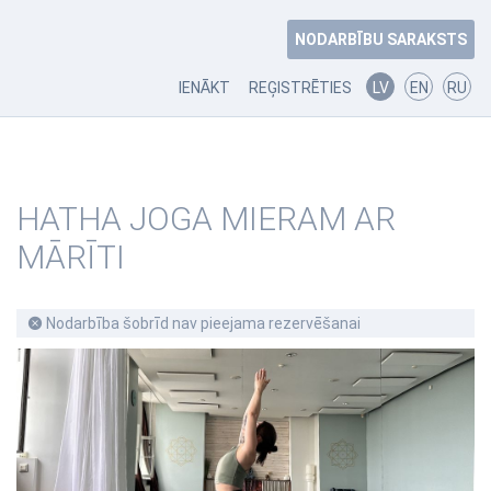
NODARBĪBU SARAKSTS
IENĀKT
REĢISTRĒTIES
LV
EN
RU
HATHA JOGA MIERAM AR
MĀRĪTI
Nodarbība šobrīd nav pieejama rezervēšanai