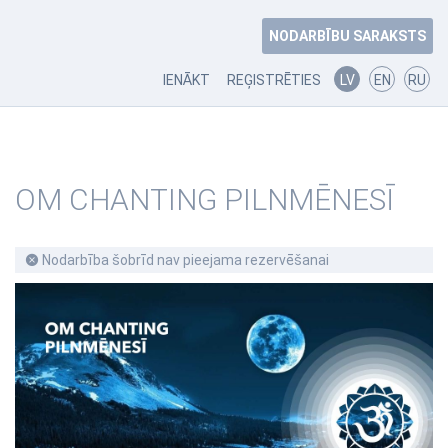
NODARBĪBU SARAKSTS
IENĀKT
REĢISTRĒTIES
LV
EN
RU
OM CHANTING PILNMĒNESĪ
Nodarbība šobrīd nav pieejama rezervēšanai