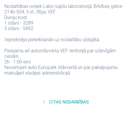
Nodarbības notiek Labo sajūtu laboratorijā, Brīvības gatve
214b-504, 5.st., Rīga, VEF.
Durvju kodi:
1.stāvs - 3289
5.stāvs - 5892
Iepriekšēja pieteikšanās uz nodarbību obligāta.
Pieejama arī autostāvvieta VEF teritorijā par izdevīgām
cenām.
2h - 1.00 eiro
Novietojiet auto Europark stāvvietā un par pakalpojumu
maksājiet studijas administrācijā.
CITAS NODARBĪBAS