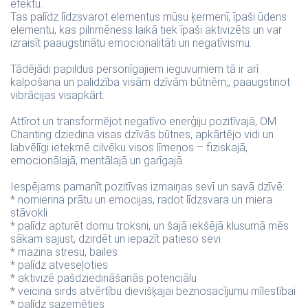
efektu.
Tas palīdz līdzsvarot elementus mūsu ķermenī, īpaši ūdens
elementu, kas pilnmēness laikā tiek īpaši aktivizēts un var
izraisīt paaugstinātu emocionalitāti un negatīvismu.
Tādējādi papildus personīgajiem ieguvumiem tā ir arī
kalpošana un palidzība visām dzīvām būtnēm,, paaugstinot
vibrācijas visapkārt.
Attīrot un transformējot negatīvo enerģiju pozitīvajā, OM
Chanting dziedina visas dzīvās būtnes, apkārtējo vidi un
labvēlīgi ietekmē cilvēku visos līmeņos – fiziskajā,
emocionālajā, mentālajā un garīgajā.
Iespējams pamanīt pozitīvas izmaiņas sevī un savā dzīvē:
* nomierina prātu un emocijas, radot līdzsvara un miera
stāvokli
* palīdz apturēt domu troksni, un šajā iekšējā klusumā mēs
sākam sajust, dzirdēt un iepazīt patieso sevi
* mazina stresu, bailes
* palīdz atveseļoties
* aktivizē pašdziedināšanās potenciālu
* veicina sirds atvērtību dievišķajai beznosacījumu mīlestībai
* palīdz sazemēties