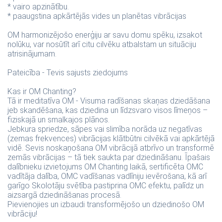
* vairo apzinātību.
* paaugstina apkārtējās vides un planētas vibrācijas
OM harmonizējošo enerģiju ar savu domu spēku, izsakot
nolūku, var nosūtīt arī citu cilvēku atbalstam un situāciju
atrisinājumam.
Pateicība - Tevis sajusts ziedojums
Kas ir OM Chanting?
Tā ir meditatīva OM - Visuma radīšanas skaņas dziedāšana
jeb skandēšana, kas dziedina un līdzsvaro visos līmeņos –
fiziskajā un smalkajos plānos.
Jebkura spriedze, sāpes vai slimība norāda uz negatīvas
(zemas frekvences) vibrācijas klātbūtni cilvēkā vai apkārtējā
vidē. Sevis noskaņošana OM vibrācijā atbrīvo un transformē
zemās vibrācijas – tā tiek saukta par dziedināšanu. Īpašais
dalībnieku izvietojums OM Chanting laikā, sertificēta OMC
vadītāja dalība, OMC vadīšanas vadlīniju ievērošana, kā arī
garīgo Skolotāju svētība pastiprina OMC efektu, palīdz un
aizsargā dziedināšanas procesā.
Pievienojies un izbaudi transformējošo un dziedinošo OM
vibrāciju!