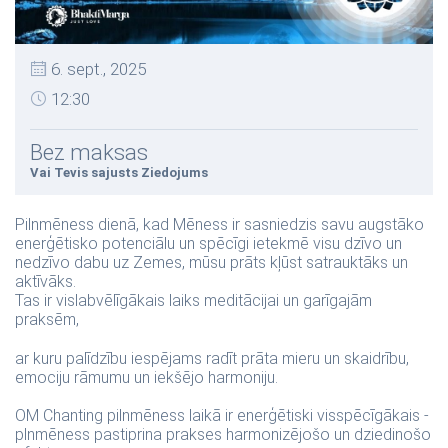
6. sept., 2025
12:30
Bez maksas
Vai Tevis sajusts Ziedojums
Pilnmēness dienā, kad Mēness ir sasniedzis savu augstāko
enerģētisko potenciālu un spēcīgi ietekmē visu dzīvo un
nedzīvo dabu uz Zemes, mūsu prāts kļūst satrauktāks un
aktīvāks.
Tas ir vislabvēlīgākais laiks meditācijai un garīgajām
praksēm,
ar kuru palīdzību iespējams radīt prāta mieru un skaidrību,
emociju rāmumu un iekšējo harmoniju.
OM Chanting pilnmēness laikā ir enerģētiski visspēcīgākais -
plnmēness pastiprina prakses harmonizējošo un dziedinošo