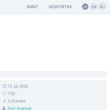
IENĀKT
REĢISTRĒTIES
LV
EN
RU
12. jūl, 2026
7:00
5 stundas
Arpit Agarwal