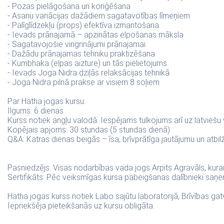
- Pozas pielāgošana un koriģēšana
- Asanu variācijas dažādiem sagatavotības līmeņiem
- Palīglīdzekļu (props) efektīva izmantošana
- Ievads prānajamā – apzinātas elpošanas māksla
- Sagatavojošie vingrinājumi prānajamai
- Dažādu prānajamas tehniku praktizēšana
- Kumbhaka (elpas aizture) un tās pielietojums
- Ievads Joga Nidra dziļās relaksācijas tehnikā
- Joga Nidra pilnā prakse ar visiem 8 soļiem
Par Hatha jogas kursu:
Ilgums: 6 dienas
Kurss notiek angļu valodā. Iespējams tulkojums arī uz latviešu 
Kopējais apjoms: 30 stundas (5 stundas dienā)
Q&A: Katras dienas beigās – īsa, brīvprātīga jautājumu un atbilž
Pasniedzējs: Visas nodarbības vada jogs Arpits Agravāls, kur
Sertifikāts: Pēc veiksmīgas kursa pabeigšanas dalībnieki saņem
Hatha jogas kurss notiek Labo sajūtu laboratorijā, Brīvības gatve
Iepriekšēja pieteikšanās uz kursu obligāta.