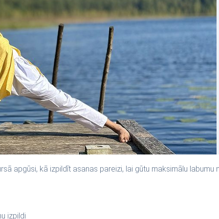
ursā apgūsi, kā izpildīt asanas pareizi, lai gūtu maksimālu labumu
 izpildi