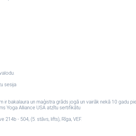
valodu.
u sesija
am ir bakalaura un maģistra grāds jogā un vairāk nekā 10 gadu p
s Yoga Alliance USA atzītu sertifikātu
 214b - 504, (5. stāvs, lifts), Rīga, VEF.