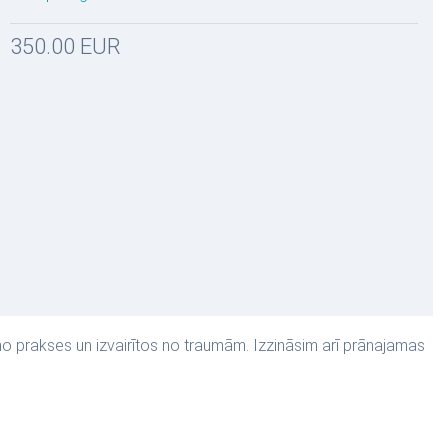
350.00 EUR
 no prakses un izvairītos no traumām. Izzināsim arī prānajamas