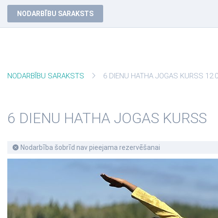
NODARBĪBU SARAKSTS
NODARBĪBU SARAKSTS
6 DIENU HATHA JOGAS KURSS 12.07
6 DIENU HATHA JOGAS KURSS
Nodarbība šobrīd nav pieejama rezervēšanai