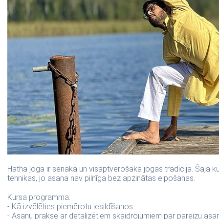
Hatha joga ir senākā un visaptverošākā jogas tradīcija. Šajā k
tehnikas, jo asana nav pilnīga bez apzinātas elpošanas.
Kursa programma:
- Kā izvēlēties piemērotu iesildīšanos
- Asanu prakse ar detalizētiem skaidrojumiem par pareizu asanu