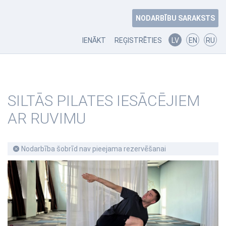
NODARBĪBU SARAKSTS
IENĀKT
REĢISTRĒTIES
LV
EN
RU
SILTĀS PILATES IESĀCĒJIEM
AR RUVIMU
Nodarbība šobrīd nav pieejama rezervēšanai