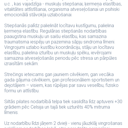
u.c. , kas vajadzīga - muskuļu stiepšanai, ķermeņa elastības,
vitalitātes attīstīšanai, organisma atveseļošanai un psihiski
emocionālā stāvokļa uzlabošanai.
Stiepšanās palīdz palielināt locītavu kustīgumu, palielina
ķermeņa elastību. Regulāras stiepšanās nodarbības
paaugstina muskuļu un saišu elastību, kas samazina
traumatisma iespēju un pazemina sāpju sindroma līmeni.
Vingrojumi uzlabo kustību koordināciju, stāju un locītavu
elastību, palielina izturību un muskuļu spēku, ievērojami
samazina atveseļošanās periodu pēc stresa un pārpūles
izraisītām sekām.
Strečings ieteicams gan jauniem cilvēkiem, gan vecāka
gada gājuma cilvēkiem, gan profesionāliem sportistiem un
dejotājiem – visiem, kas rūpējas par savu veselību, fizisko
formu un attīstību.
Siltās pilates nodarbībā telpa tiek sasildīta līdz aptuveni +30
grādiem pēc Celsija un tajā tiek uzturēts 40% mitruma
līmenis.
Uz nodarbību līdzi jāņem 2 dvieļi - vienu jāuzklāj vingrošanas