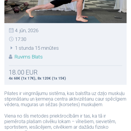
4. jūn, 2026
17:30
1 stunda 15 minūtes
Ruvims Blats
18.00 EUR
4x 68€ (1x 17€), 8x 120€ (1x 15€)
Pilates ir vingrinājumu sistēma, kas balstīta uz dziļo muskuļu
stiprināšanu un ķermeņa centra aktivizēšanu caur spēcīgiem
vēdera, muguras un sēžas (korsetes) muskuļiem.
Viena no šīs metodes priekšrocībām ir tas, ka tā ir
piemērota plašam cilvēku lokam – vīriešiem, sievietēm,
sportistiem, iesācējiem, cilvēkiem ar dažādu fizisko