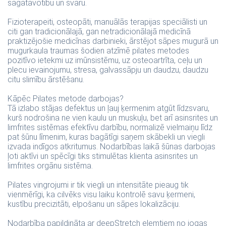
sagatavotību un svaru.
Fizioterapeiti, osteopāti, manuālās terapijas speciālisti un
citi gan tradicionālajā, gan netradicionālajā medicīnā
praktizējošie medicīnas darbinieki, ārstējot sāpes mugurā un
mugurkaula traumas šodien atzīmē pilates metodes
pozitīvo ietekmi uz imūnsistēmu, uz osteoartrīta, ceļu un
plecu ievainojumu, stresa, galvassāpju un daudzu, daudzu
citu slimību ārstēšanu.
Kāpēc Pilates metode darbojas?
Tā izlabo stājas defektus un ļauj ķermenim atgūt līdzsvaru,
kurš nodrošina ne vien kaulu un muskuļu, bet arī asinsrites un
limfrites sistēmas efektīvu darbību, normalizē vielmaiņu līdz
pat šūnu līmenim, kuras bagātīgi saņem skābekli un viegli
izvada indīgos atkritumus. Nodarbības laikā šūnas darbojas
ļoti aktīvi un spēcīgi tiks stimulētas klienta asinsrites un
limfrites orgānu sistēma.
Pilates vingrojumi ir tik viegli un intensitāte pieaug tik
vienmērīgi, ka cilvēks visu laiku kontrolē savu ķermeni,
kustību precizitāti, elpošanu un sāpes lokalizāciju.
Nodarbība papildināta ar deepStretch elemtiem no jogas