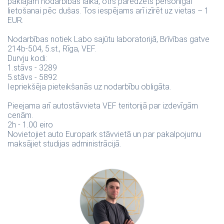
paklājam nodarbības laikā, otrs paredzēts personīgai
lietošanai pēc dušas. Tos iespējams arī izīrēt uz vietas – 1
EUR.
Nodarbības notiek Labo sajūtu laboratorijā, Brīvības gatve
214b-504, 5.st., Rīga, VEF.
Durvju kodi:
1.stāvs - 3289
5.stāvs - 5892
Iepriekšēja pieteikšanās uz nodarbību obligāta.
Pieejama arī autostāvvieta VEF teritorijā par izdevīgām
cenām.
2h - 1.00 eiro
Novietojiet auto Europark stāvvietā un par pakalpojumu
maksājiet studijas administrācijā.