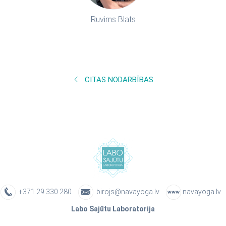
Ruvims Blats
CITAS NODARBĪBAS
+371 29 330 280
birojs@navayoga.lv
navayoga.lv
Labo Sajūtu Laboratorija