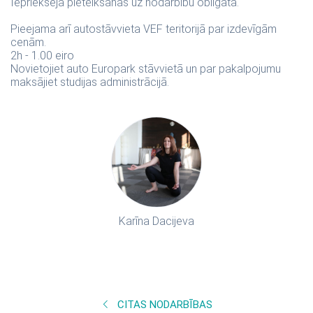
Iepriekšēja pieteikšanās uz nodarbību obligāta.
Pieejama arī autostāvvieta VEF teritorijā par izdevīgām
cenām.
2h - 1.00 eiro
Novietojiet auto Europark stāvvietā un par pakalpojumu
maksājiet studijas administrācijā.
Karīna Dacijeva
CITAS NODARBĪBAS