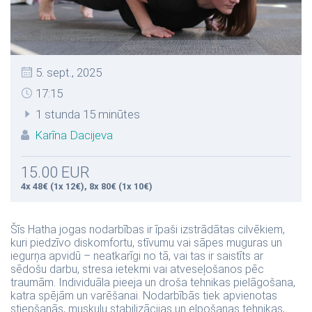
5. sept., 2025
17:15
1 stunda 15 minūtes
Karīna Dacijeva
15.00 EUR
4x 48€ (1x 12€), 8x 80€ (1x 10€)
Šīs Hatha jogas nodarbības ir īpaši izstrādātas cilvēkiem,
kuri piedzīvo diskomfortu, stīvumu vai sāpes muguras un
iegurņa apvidū – neatkarīgi no tā, vai tas ir saistīts ar
sēdošu darbu, stresa ietekmi vai atveseļošanos pēc
traumām. Individuāla pieeja un droša tehnikas pielāgošana,
katra spējām un varēšanai. Nodarbībās tiek apvienotas
stiepšanās, muskuļu stabilizācijas un elpošanas tehnikas,