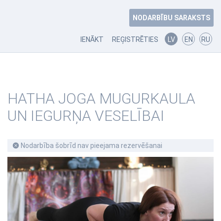
NODARBĪBU SARAKSTS
IENĀKT
REĢISTRĒTIES
LV
EN
RU
HATHA JOGA MUGURKAULA
UN IEGURŅA VESELĪBAI
Nodarbība šobrīd nav pieejama rezervēšanai