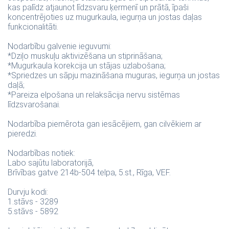
kas palīdz atjaunot līdzsvaru ķermenī un prātā, īpaši
koncentrējoties uz mugurkaula, iegurņa un jostas daļas
funkcionalitāti.
Nodarbību galvenie ieguvumi:
*Dziļo muskuļu aktivizēšana un stiprināšana;
*Mugurkaula korekcija un stājas uzlabošana;
*Spriedzes un sāpju mazināšana muguras, iegurņa un jostas
daļā;
*Pareiza elpošana un relaksācija nervu sistēmas
līdzsvarošanai.
Nodarbība piemērota gan iesācējiem, gan cilvēkiem ar
pieredzi.
Nodarbības notiek:
Labo sajūtu laboratorijā,
Brīvības gatve 214b-504 telpa, 5.st., Rīga, VEF.
Durvju kodi:
1.stāvs - 3289
5.stāvs - 5892