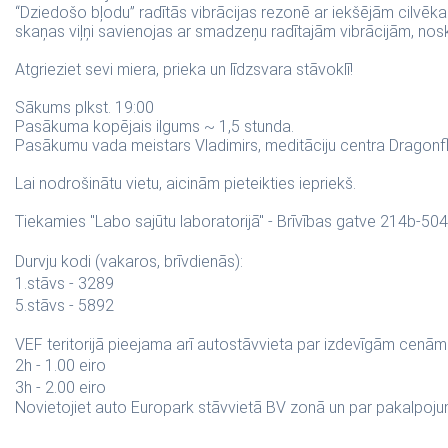
“Dziedošo bļodu” radītās vibrācijas rezonē ar iekšējām cilvēka 
skaņas viļņi savienojas ar smadzeņu radītajām vibrācijām, nos
Atgrieziet sevi miera, prieka un līdzsvara stāvoklī!
Sākums plkst. 19:00
Pasākuma kopējais ilgums ~ 1,5 stunda.
Pasākumu vada meistars Vladimirs, meditāciju centra Dragonfl
Lai nodrošinātu vietu, aicinām pieteikties iepriekš.
Tiekamies "Labo sajūtu laboratorijā" - Brīvības gatve 214b-504,
Durvju kodi (vakaros, brīvdienās):
1.stāvs - 3289
5.stāvs - 5892
VEF teritorijā pieejama arī autostāvvieta par izdevīgām cenām
2h - 1.00 eiro
3h - 2.00 eiro
Novietojiet auto Europark stāvvietā BV zonā un par pakalpojumu