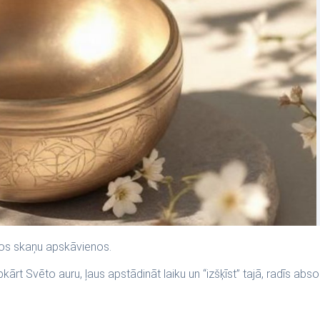
jos skaņu apskāvienos.
ārt Svēto auru, ļaus apstādināt laiku un “izšķīst” tajā, radīs abso