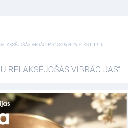
ELAKSĒJOŠĀS VIBRĀCIJAS” 08.05.2026. PLKST. 19:15
DU RELAKSĒJOŠĀS VIBRĀCIJAS”