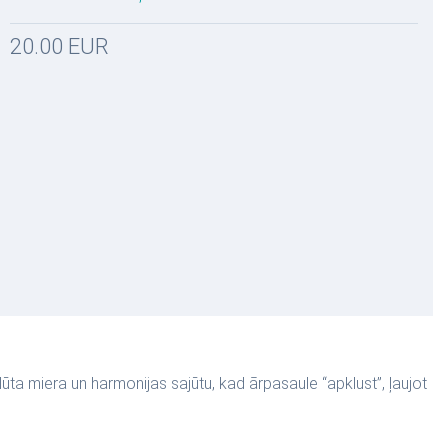
20.00 EUR
lūta miera un harmonijas sajūtu, kad ārpasaule “apklust”, ļaujot