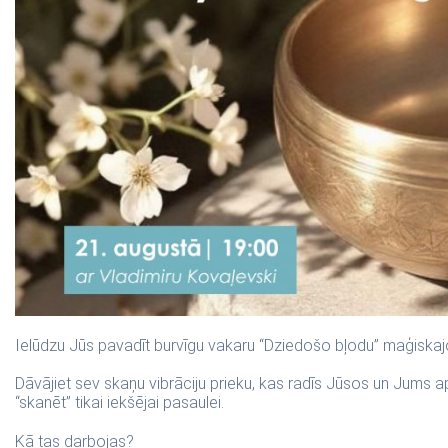
Ielūdzu Jūs pavadīt burvīgu vakaru “Dziedošo bļodu” maģiska
Dāvājiet sev skaņu vibrāciju prieku, kas radīs Jūsos un Jums apk
“skanēt” tikai iekšējai pasaulei.
Kā tas darbojas?