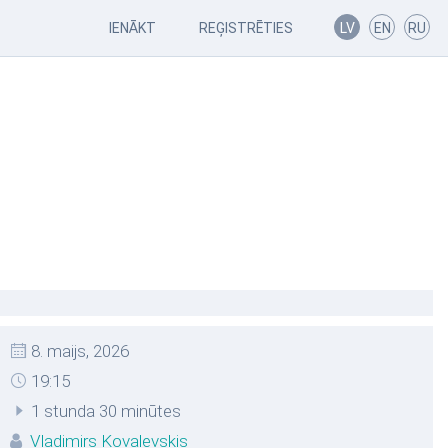
IENĀKT
REĢISTRĒTIES
LV
EN
RU
8. maijs, 2026
19:15
1 stunda 30 minūtes
Vladimirs Kovaļevskis