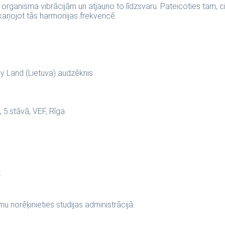
organisma vibrācijām un atjauno to līdzsvaru. Pateicoties tam, cil
kaņojot tās harmonijas frekvencē.
y Land (Lietuva) audzēknis.
 5.stāvā, VEF, Rīga.
:
 norēķinieties studijas administrācijā.