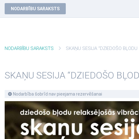
NODARBĪBU SARAKSTS
NODARBĪBU SARAKSTS
SKAŅU SESIJA “DZIEDOŠO BĻODU R
SKAŅU SESIJA “DZIEDOŠO BĻO
Nodarbība šobrīd nav pieejama rezervēšanai