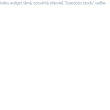
vēks ieslīgst rāmā, nosvērtā stāvoklī, “Dziedošo bļodu” radītie