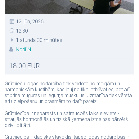
12. jūn, 2026
12:30
1 stunda 30 minūtes
Nadī N
18.00 EUR
Grūtnieču jogas nodarbība tiek veidota no maigām un
harmoniskām kustībām, kas ļauj ne tikai atbrīvoties, bet arī
stiprina muguras un iegurņa muskuļus. Uzmanība tiek vērsta
arī uz elpošanu un prasmēm to darīt pareizi.
Grūtniecība ir neparasts un satraucošs laiks sievietei-
straujās hormonālās un fiziskā ķermeņa izmaiņas pārvērš
dzīvi ļoti ātri.
Grūtniecība ir dabisks stāvoklis, tāpēc jogas nodarbības ir