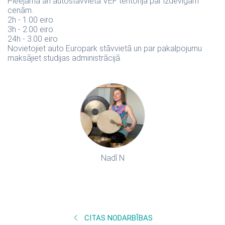
Pieejama arī autostāvvieta VEF teritorijā par izdevīgām
cenām.
2h - 1.00 eiro
3h - 2.00 eiro
24h - 3.00 eiro
Novietojiet auto Europark stāvvietā un par pakalpojumu
maksājiet studijas administrācijā.
Nadī N
CITAS NODARBĪBAS