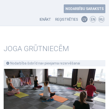
NODARBĪBU SARAKSTS
IENĀKT
REĢISTRĒTIES
LV
EN
RU
JOGA GRŪTNIECĒM
Nodarbība šobrīd nav pieejama rezervēšanai