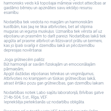
harmonisks veids kā topošajai māmiņai veidot attiecības ar
gaidāmo bērniņu un apzināties savu iekšējo resursu
esamību.
Nodarbība tiek veidota no maigām un harmoniskām
kustībām, kas ļauj ne tikai atbrīvoties, bet arī stiprina
muguras un iegurņa muskuļus. Uzmanība tiek vērsta arī uz
elpošanu un prasmēm to darīt pareizi. Nodarbības laikā tiek
apgūta arī prasme atbrīvot un līdzsvarot prātu un ķermeni,
kas jo īpaši svarīgi ir dzemdību laikā un pēcdzemdību
depresijas novēršanai.
Joga grūtniecēm palīdz:
Būt harmonijā ar savām fiziskajām un emocionālajām
pārmaiņām;
Apgūt dažādas elpošanas tehnikas un vingrinājumus;
Atbrīvoties no krampjiem un tūskas grūtniecības laikā;
atrast ērtāko pozu gan grūtniecības, gan dzemdību laikam.
Nodarbības notiek Labo sajūtu laboratorijā, Brīvības gatve
214b-504, 5.st., Rīga, VEF.
Iepriekšēja pieteikšanās uz nodarbību obligāta.