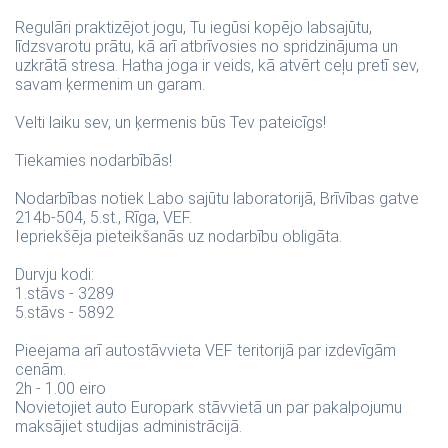
Regulāri praktizējot jogu, Tu iegūsi kopējo labsajūtu,
līdzsvarotu prātu, kā arī atbrīvosies no spridzinājuma un
uzkrātā stresa. Hatha joga ir veids, kā atvērt ceļu pretī sev,
savam ķermenim un garam.
Velti laiku sev, un ķermenis būs Tev pateicīgs!
Tiekamies nodarbībās!
Nodarbības notiek Labo sajūtu laboratorijā, Brīvības gatve
214b-504, 5.st., Rīga, VEF.
Iepriekšēja pieteikšanās uz nodarbību obligāta.
Durvju kodi:
1.stāvs - 3289
5.stāvs - 5892
Pieejama arī autostāvvieta VEF teritorijā par izdevīgām
cenām.
2h - 1.00 eiro
Novietojiet auto Europark stāvvietā un par pakalpojumu
maksājiet studijas administrācijā.