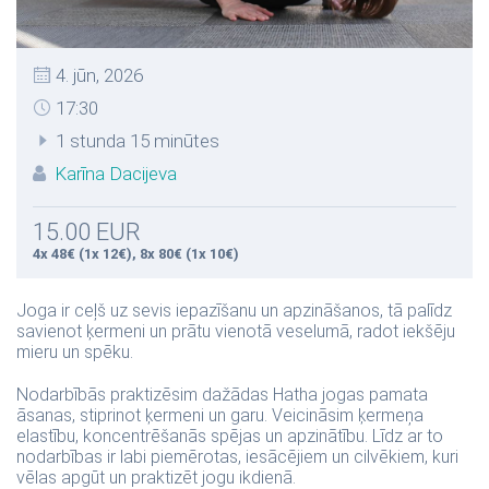
4. jūn, 2026
17:30
1 stunda 15 minūtes
Karīna Dacijeva
15.00 EUR
4x 48€ (1x 12€), 8x 80€ (1x 10€)
Joga ir ceļš uz sevis iepazīšanu un apzināšanos, tā palīdz
savienot ķermeni un prātu vienotā veselumā, radot iekšēju
mieru un spēku.
Nodarbībās praktizēsim dažādas Hatha jogas pamata
āsanas, stiprinot ķermeni un garu. Veicināsim ķermeņa
elastību, koncentrēšanās spējas un apzinātību. Līdz ar to
nodarbības ir labi piemērotas, iesācējiem un cilvēkiem, kuri
vēlas apgūt un praktizēt jogu ikdienā.