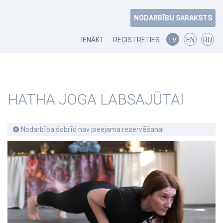
NODARBĪBU SARAKSTS
IENĀKT
REĢISTRĒTIES
LV
EN
RU
HATHA JOGA LABSAJŪTAI
Nodarbība šobrīd nav pieejama rezervēšanai