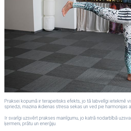
Praksei kopumā ir terapeitisks efekts, jo tā labvelīgi ietekmē 
spriedzi, mazina ikdienas stresa sekas un ved pie harmonijas ar
Ir svarīgi uzsvērt prakses mainīgumu, jo katrā nodarbībā uzsvars 
ķermeni, prātu un enerģiju.