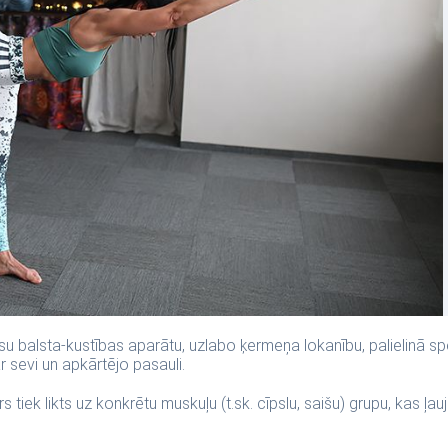
visu balsta-kustības aparātu, uzlabo ķermeņa lokanību, palielinā sp
 sevi un apkārtējo pasauli.
tiek likts uz konkrētu muskuļu (t.sk. cīpslu, saišu) grupu, kas ļau