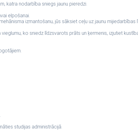
, katra nodarbība sniegs jaunu pieredzi.
vai elpošanai.
ehānisma izmantošanu, jūs sāksiet ceļu uz jaunu mijiedarbības lī
 vieglumu, ko sniedz līdzsvarots prāts un ķermenis, izjutiet kustī
ogotājiem.
.
āties studijas administrācijā.