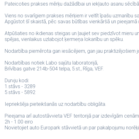
Pateicoties prakses mērķu dažādībai un iekļauto asanu sēcībām
Viens no svarīgiem prakses mērķiem ir veltīt īpašu uzmanību sa
Apgūstot šī skaistā, pēc savas būtības vienkāršā un pieejamā m
Atpūšaties no ikdienas steigas un ļaujiet sev piedzīvot mieru un
spējas, vienlaikus uzlabojot ķermeņa lokanību un spēku.
Nodarbība piemērota gan iesācējiem, gan jau praktizējošiem j
Nodarbības notiek Labo sajūtu laboratorijā,
Brīvības gatve 214b-504 telpa, 5.st., Rīga, VEF.
Durvju kodi:
1.stāvs - 3289
5.stāvs - 5892
Iepriekšēja pieteikšanās uz nodarbību obligāta.
Pieejama arī autostāvvieta VEF teritorijā par izdevīgām cenām
2h - 1.00 eiro
Novietojiet auto Europark stāvvietā un par pakalpojumu norēķin