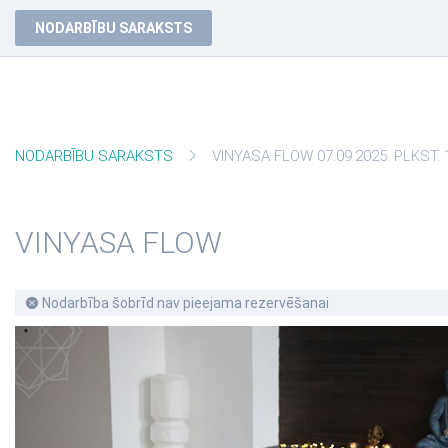
NODARBĪBU SARAKSTS
NODARBĪBU SARAKSTS
VINYASA FLOW 07.09.2025. PLKST. 
VINYASA FLOW
Nodarbība šobrīd nav pieejama rezervēšanai