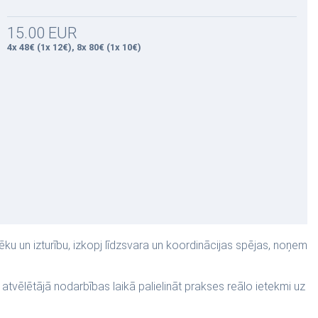
15.00 EUR
4x 48€ (1x 12€), 8x 80€ (1x 10€)
ēku un izturību, izkopj līdzsvara un koordinācijas spējas, noņem
j atvēlētājā nodarbības laikā palielināt prakses reālo ietekmi uz