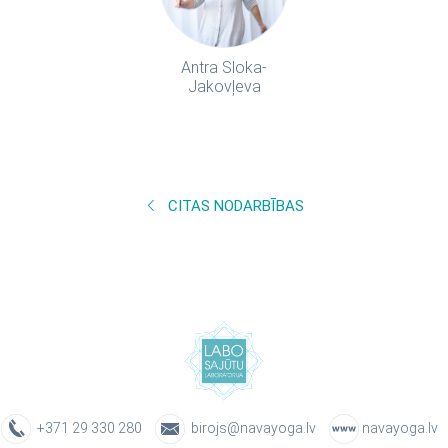
Antra Sloka-
Jakovļeva
CITAS NODARBĪBAS
+371 29 330 280
birojs@navayoga.lv
navayoga.lv