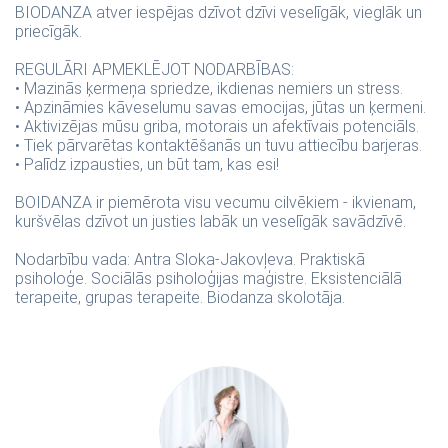
BIODANZA atver iespējas dzīvot dzīvi veselīgāk, vieglāk un
priecīgāk.
REGULĀRI APMEKLĒJOT NODARBĪBAS:
• Mazinās ķermeņa spriedze, ikdienas nemiers un stress.
• Apzināmies kāveselumu savas emocijas, jūtas un ķermeni.
• Aktivizējas mūsu griba, motorais un afektīvais potenciāls.
• Tiek pārvarētas kontaktēšanās un tuvu attiecību barjeras.
• Palīdz izpausties, un būt tam, kas esi!
BOIDANZA ir piemērota visu vecumu cilvēkiem - ikvienam,
kuršvēlas dzīvot un justies labāk un veselīgāk savādzīvē.
Nodarbību vada: Antra Sloka-Jakovļeva. Praktiskā
psiholoģe. Sociālās psiholoģijas maģistre. Eksistenciālā
terapeite, grupas terapeite. Biodanza skolotāja.