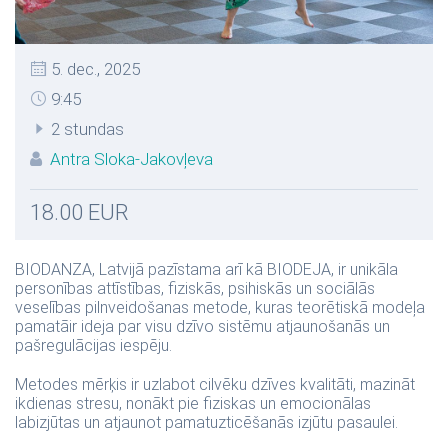
5. dec., 2025
9:45
2 stundas
Antra Sloka-Jakovļeva
18.00 EUR
BIODANZA, Latvijā pazīstama arī kā BIODEJA, ir unikāla
personības attīstības, fiziskās, psihiskās un sociālās
veselības pilnveidošanas metode, kuras teorētiskā modeļa
pamatāir ideja par visu dzīvo sistēmu atjaunošanās un
pašregulācijas iespēju.
Metodes mērķis ir uzlabot cilvēku dzīves kvalitāti, mazināt
ikdienas stresu, nonākt pie fiziskas un emocionālas
labizjūtas un atjaunot pamatuzticēšanās izjūtu pasaulei.