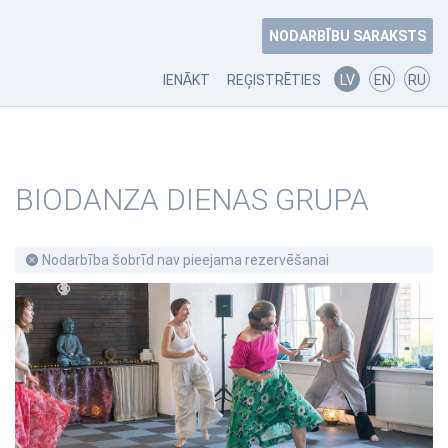
NODARBĪBU SARAKSTS
IENĀKT
REĢISTRĒTIES
LV
EN
RU
BIODANZA DIENAS GRUPA
Nodarbība šobrīd nav pieejama rezervēšanai