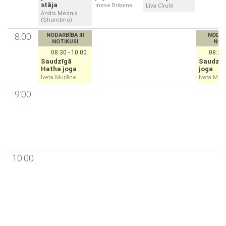
stāja
Inese Briķena
Līva Cīrule
Andis Mednis
(Shambho)
8:00
NODARBĪBA IR
NODAR
NOTIKUSI
NOT
08:30 - 10:00
08:30 
Saudzīgā
Saudzīg
Hatha joga
joga
Iveta Murāne
Iveta Mur
9:00
10:00