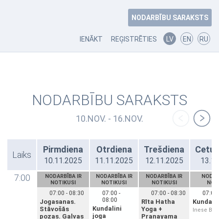
NODARBĪBU SARAKSTS
IENĀKT
REĢISTRĒTIES
LV
EN
RU
NODARBĪBU SARAKSTS
10.NOV. - 16.NOV.
Pirmdiena
Otrdiena
Trešdiena
Cetur
Laiks
10.11.2025
11.11.2025
12.11.2025
13.1
7:00
NODARBĪBA IR
NODARBĪBA IR
NODARBĪBA IR
NODAR
NOTIKUSI
NOTIKUSI
NOTIKUSI
NOT
07:00 - 08:30
07:00 -
07:00 - 08:30
07:00 
08:00
Jogasanas.
Rīta Hatha
Kundalin
Kundalini
Stāvošās
Yoga +
Inese Bri
joga
pozas. Galvas
Pranayama