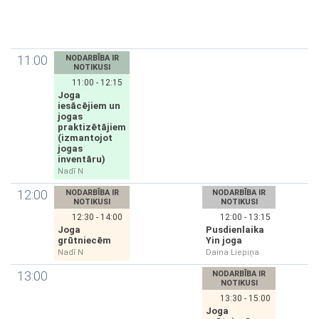
11:00
NODARBĪBA IR
NOTIKUSI
11:00 - 12:15
Joga
iesācējiem un
jogas
praktizētājiem
(izmantojot
jogas
inventāru)
Nadī N
12:00
NODARBĪBA IR
NODARBĪBA IR
NOTIKUSI
NOTIKUSI
12:30 - 14:00
12:00 - 13:15
Joga
Pusdienlaika
grūtniecēm
Yin joga
Nadī N
Daina Liepiņa
13:00
NODARBĪBA IR
NOTIKUSI
13:30 - 15:00
Joga