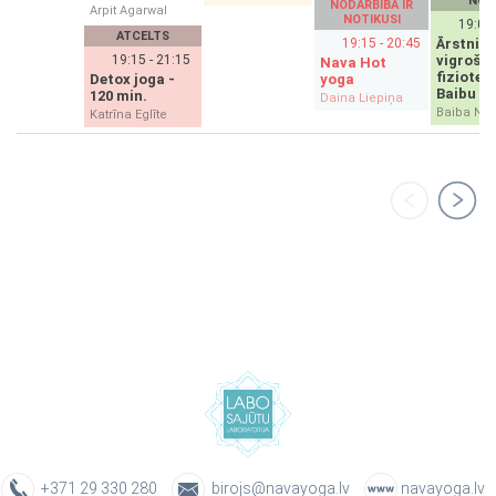
NOT
NODARBĪBA IR
Arpit Agarwal
NOTIKUSI
19:00 
ATCELTS
19:15 - 20:45
Ārstniec
19:15 - 21:15
vigrošan
Nava Hot
fizioter
Detox joga -
yoga
Baibu
120 min.
Daina Liepiņa
Baiba Nar
Katrīna Eglīte
+371 29 330 280
birojs@navayoga.lv
navayoga.lv