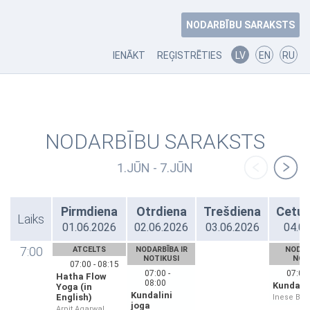
NODARBĪBU SARAKSTS
IENĀKT
REĢISTRĒTIES
LV
EN
RU
NODARBĪBU SARAKSTS
1.JŪN - 7.JŪN
Pirmdiena
Otrdiena
Trešdiena
Cetur
Laiks
01.06.2026
02.06.2026
03.06.2026
04.0
7:00
ATCELTS
NODARBĪBA IR
NODAR
NOTIKUSI
NOT
07:00 - 08:15
07:00 -
07:00 
Hatha Flow
08:00
Kundalin
Yoga (in
Kundalini
English)
Inese Bri
joga
Arpit Agarwal