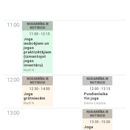
11:00
NODARBĪBA IR
NOTIKUSI
11:00 - 12:15
Joga
iesācējiem un
jogas
praktizētājiem
(izmantojot
jogas
inventāru)
Nadī N
12:00
NODARBĪBA IR
NODARBĪBA IR
NOTIKUSI
NOTIKUSI
12:30 - 14:00
12:00 - 13:15
Joga
Pusdienlaika
grūtniecēm
Yin joga
Nadī N
Daina Liepiņa
13:00
NODARBĪBA IR
NOTIKUSI
13:30 - 15:00
Joga