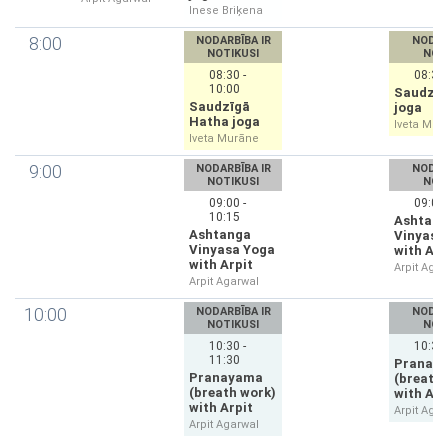
Inese Briķena
8:00
NODARBĪBA IR
NODAR
NOTIKUSI
NOT
08:30 -
08:30 
10:00
Saudzīg
Saudzīgā
joga
Hatha joga
Iveta Mur
Iveta Murāne
9:00
NODARBĪBA IR
NODAR
NOTIKUSI
NOT
09:00 -
09:00 
10:15
Ashtan
Ashtanga
Vinyasa
Vinyasa Yoga
with Arp
with Arpit
Arpit Agar
Arpit Agarwal
10:00
NODARBĪBA IR
NODAR
NOTIKUSI
NOT
10:30 -
10:30 
11:30
Pranay
Pranayama
(breath 
(breath work)
with Arp
with Arpit
Arpit Agar
Arpit Agarwal