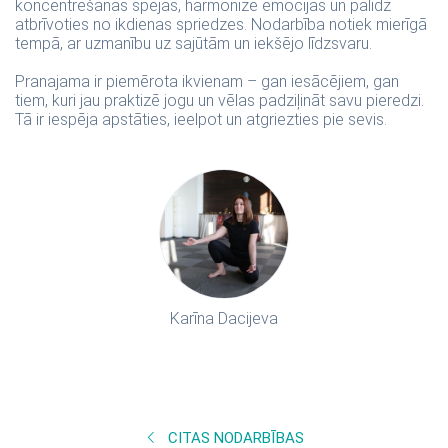
koncentrēšanās spējas, harmonizē emocijas un palīdz
atbrīvoties no ikdienas spriedzes. Nodarbība notiek mierīgā
tempā, ar uzmanību uz sajūtām un iekšējo līdzsvaru.
Pranajama ir piemērota ikvienam – gan iesācējiem, gan
tiem, kuri jau praktizē jogu un vēlas padziļināt savu pieredzi.
Tā ir iespēja apstāties, ieelpot un atgriezties pie sevis.
Karīna Dacijeva
CITAS NODARBĪBAS