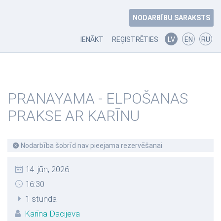
NODARBĪBU SARAKSTS
IENĀKT
REĢISTRĒTIES
LV
EN
RU
PRANAYAMA - ELPOŠANAS
PRAKSE AR KARĪNU
Nodarbība šobrīd nav pieejama rezervēšanai
14. jūn, 2026
16:30
1 stunda
Karīna Dacijeva