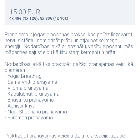
15.00 EUR
4x 48€ (1x 12€), 8x 80€ (1x 10€)
Pranajama ir jogas elpošanas prakse, kas palīdz līdzsvarot
nervu sistēmu, nomierināt prātu un atjaunot ķermeņa
enerģiju. Nodarbības laikā ar apzinātu, vadītu elpošanu mēs
mācamies sajust elpu kā tiltu starp ķermeni un prātu.
Nodarbības laikā tiks praktizēti dažādi pranajamas veidi, kā
piemēram:
- Yogic Breathing
- Sama Vritti pranayama
- Viloma pranayama
- Kapalabhati pranayama
- Bhastrika pranayama
- Agnisar kriya
- Nadi Shodhana pranayama
- Bhramari pranayama
Praktizējot pranayamas veicina dziļu relaksāciju, uzlabo