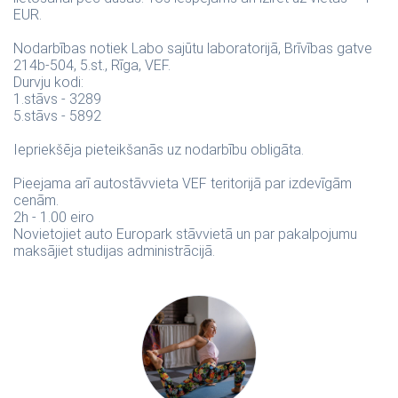
EUR.
Nodarbības notiek Labo sajūtu laboratorijā, Brīvības gatve
214b-504, 5.st., Rīga, VEF.
Durvju kodi:
1.stāvs - 3289
5.stāvs - 5892
Iepriekšēja pieteikšanās uz nodarbību obligāta.
Pieejama arī autostāvvieta VEF teritorijā par izdevīgām
cenām.
2h - 1.00 eiro
Novietojiet auto Europark stāvvietā un par pakalpojumu
maksājiet studijas administrācijā.