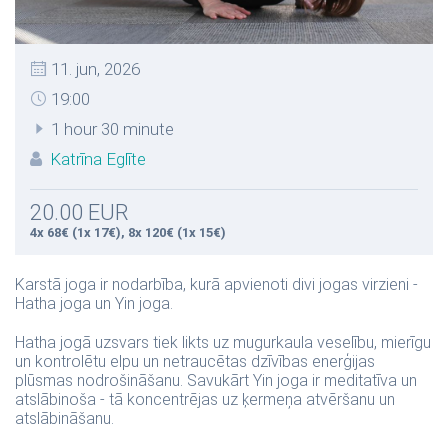
11. jun, 2026
19:00
1 hour 30 minute
Katrīna Eglīte
20.00 EUR
4x 68€ (1x 17€), 8x 120€ (1x 15€)
Karstā joga ir nodarbība, kurā apvienoti divi jogas virzieni -
Hatha joga un Yin joga.
Hatha jogā uzsvars tiek likts uz mugurkaula veselību, mierīgu
un kontrolētu elpu un netraucētas dzīvības enerģijas
plūsmas nodrošināšanu. Savukārt Yin joga ir meditatīva un
atslābinoša - tā koncentrējas uz ķermeņa atvēršanu un
atslābināšanu.