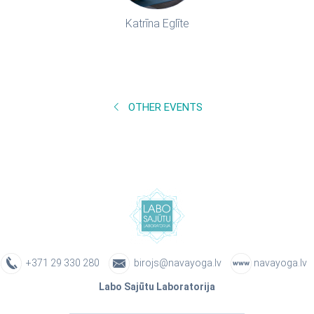
Katrīna Eglīte
OTHER EVENTS
+371 29 330 280
birojs@navayoga.lv
navayoga.lv
Labo Sajūtu Laboratorija