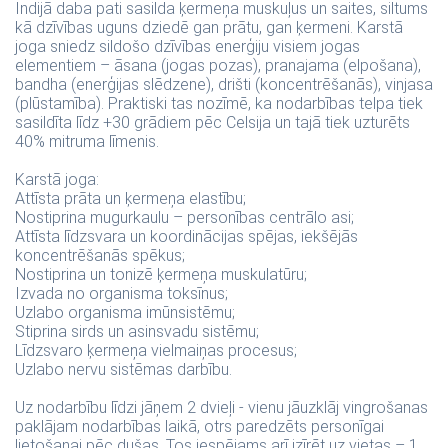
Indijā daba pati sasilda ķermeņa muskuļus un saites, siltums
kā dzīvības uguns dziedē gan prātu, gan ķermeni. Karstā
joga sniedz sildošo dzīvības enerģiju visiem jogas
elementiem – āsana (jogas pozas), pranajama (elpošana),
bandha (enerģijas slēdzene), drišti (koncentrēšanās), vinjasa
(plūstamība). Praktiski tas nozīmē, ka nodarbības telpa tiek
sasildīta līdz +30 grādiem pēc Celsija un tajā tiek uzturēts
40% mitruma līmenis.
Karstā joga:
Attīsta prāta un ķermeņa elastību;
Nostiprina mugurkaulu – personības centrālo asi;
Attīsta līdzsvara un koordinācijas spējas, iekšējās
koncentrēšanās spēkus;
Nostiprina un tonizē ķermeņa muskulatūru;
Izvada no organisma toksīnus;
Uzlabo organisma imūnsistēmu;
Stiprina sirds un asinsvadu sistēmu;
Līdzsvaro ķermeņa vielmaiņas procesus;
Uzlabo nervu sistēmas darbību.
Uz nodarbību līdzi jāņem 2 dvieļi - vienu jāuzklāj vingrošanas
paklājam nodarbības laikā, otrs paredzēts personīgai
lietošanai pēc dušas. Tos iespējams arī izīrēt uz vietas – 1