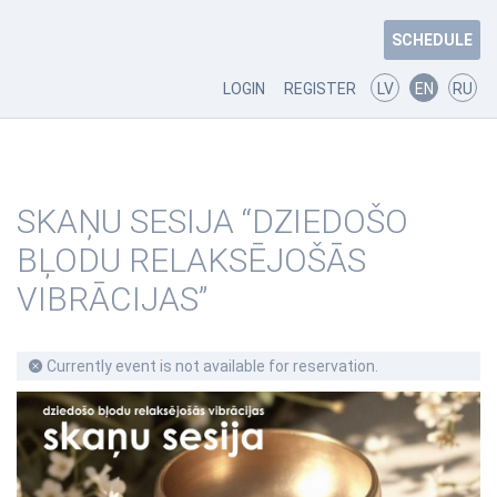
SCHEDULE
LOGIN
REGISTER
LV
EN
RU
SKAŅU SESIJA “DZIEDOŠO
BĻODU RELAKSĒJOŠĀS
VIBRĀCIJAS”
Currently event is not available for reservation.