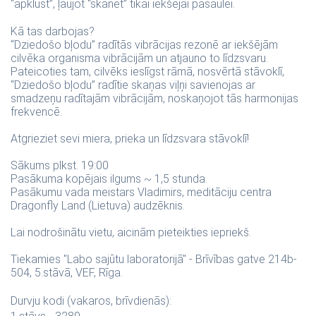
“apklust”, ļaujot “skanēt” tikai iekšējai pasaulei.
Kā tas darbojas?
“Dziedošo bļodu” radītās vibrācijas rezonē ar iekšējām
cilvēka organisma vibrācijām un atjauno to līdzsvaru.
Pateicoties tam, cilvēks ieslīgst rāmā, nosvērtā stāvoklī,
“Dziedošo bļodu” radītie skaņas viļņi savienojas ar
smadzeņu radītajām vibrācijām, noskaņojot tās harmonijas
frekvencē.
Atgrieziet sevi miera, prieka un līdzsvara stāvoklī!
Sākums plkst. 19:00
Pasākuma kopējais ilgums ~ 1,5 stunda.
Pasākumu vada meistars Vladimirs, meditāciju centra
Dragonfly Land (Lietuva) audzēknis.
Lai nodrošinātu vietu, aicinām pieteikties iepriekš.
Tiekamies "Labo sajūtu laboratorijā" - Brīvības gatve 214b-
504, 5.stāvā, VEF, Rīga.
Durvju kodi (vakaros, brīvdienās):