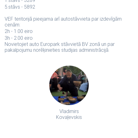
1.stāvs - 3289
5.stāvs - 5892
VEF teritorijā pieejama arī autostāvvieta par izdevīgām
cenām:
2h - 1.00 eiro
3h - 2.00 eiro
Novietojiet auto Europark stāvvietā BV zonā un par
pakalpojumu norēķinieties studijas administrācijā.
Vladimirs
Kovaļevskis