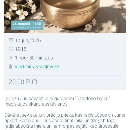
12. jun, 2026
19:15
1 hour 30 minutes
Vladimirs Kovaļevskis
20.00 EUR
Ielūdzu Jūs pavadīt burvīgu vakaru “Dziedošo bļodu”
maģiskajos skaņu apskāvienos.
Dāvājiet sev skaņu vibrāciju prieku, kas radīs Jūsos un Jums
apkārt Svēto auru, ļaus apstādināt laiku un “izšķīst” tajā,
radīs absolūta miera un harmonijas sajūtu, kad ārpasaule