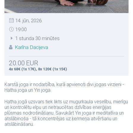
14. jūn, 2026
19:00
1 stunda 30 minūtes
Karīna Dacijeva
20.00 EUR
4x 68€ (1x 17€), 8x 120€ (1x 15€)
Karstā joga ir nodarbība, kurā apvienoti divi jogas virzieni -
Hatha joga un Yin joga.
Hatha jogā uzsvars tiek likts uz mugurkaula veselību, mierīgu
un kontrolētu elpu un netraucētas dzīvības enerģijas
plūsmas nodrošināšanu. Savukārt Yin joga ir meditatīva un
atslābinoša - tā koncentrējas uz ķermeņa atvēršanu un
atslābināšanu.