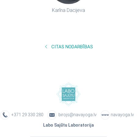
Karīna Dacijeva
CITAS NODARBĪBAS
+371 29 330 280
birojs@navayoga.lv
navayoga.lv
Labo Sajūtu Laboratorija