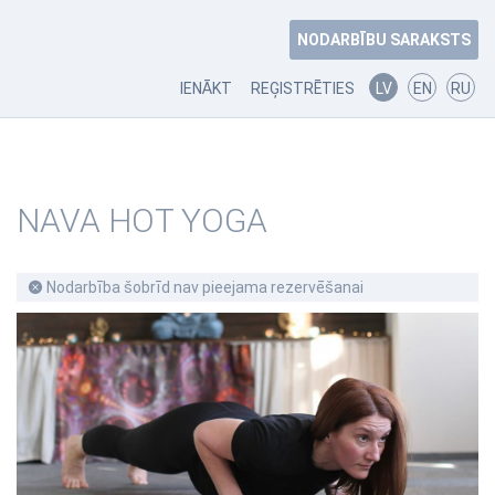
NODARBĪBU SARAKSTS
IENĀKT
REĢISTRĒTIES
LV
EN
RU
NAVA HOT YOGA
Nodarbība šobrīd nav pieejama rezervēšanai