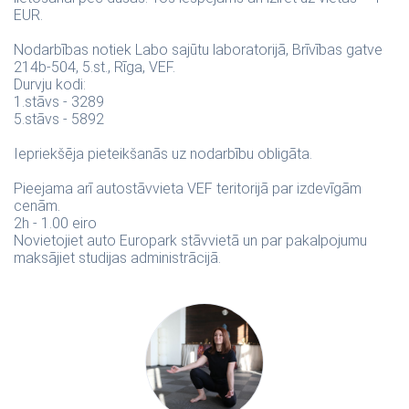
EUR.
Nodarbības notiek Labo sajūtu laboratorijā, Brīvības gatve
214b-504, 5.st., Rīga, VEF.
Durvju kodi:
1.stāvs - 3289
5.stāvs - 5892
Iepriekšēja pieteikšanās uz nodarbību obligāta.
Pieejama arī autostāvvieta VEF teritorijā par izdevīgām
cenām.
2h - 1.00 eiro
Novietojiet auto Europark stāvvietā un par pakalpojumu
maksājiet studijas administrācijā.