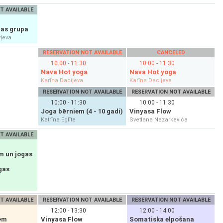
T AVAILABLE
as grupa
vļeva
RESERVATION NOT AVAILABLE
CANCELED
10:00 - 11:30
10:00 - 11:30
Nava Hot yoga
Nava Hot yoga
Karīna Dacijeva
Karīna Dacijeva
RESERVATION NOT AVAILABLE
RESERVATION NOT AVAILABLE
10:00 - 11:30
10:00 - 11:30
Joga bērniem (4 - 10 gadi)
Vinyasa Flow
Katrīna Eglīte
Svetlana Nazarkeviča
T AVAILABLE
m un jogas
gas
T AVAILABLE
RESERVATION NOT AVAILABLE
RESERVATION NOT AVAILABLE
12:00 - 13:30
12:00 - 14:00
ēm
Vinyasa Flow
Somatiska elpošana