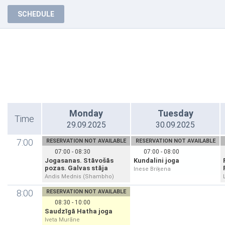
SCHEDULE
Monday
Tuesday
Time
29.09.2025
30.09.2025
7:00
RESERVATION NOT AVAILABLE
RESERVATION NOT AVAILABLE
07:00 - 08:30
07:00 - 08:00
Jogasanas. Stāvošās
Kundalini joga
pozas. Galvas stāja
Inese Briķena
Andis Mednis (Shambho)
8:00
RESERVATION NOT AVAILABLE
08:30 - 10:00
Saudzīgā Hatha joga
Iveta Murāne