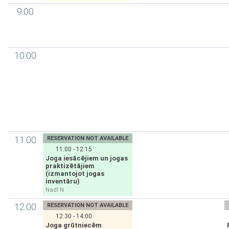
9:00
10:00
11:00
RESERVATION NOT AVAILABLE
11:00 - 12:15
Joga iesācējiem un jogas
praktizētājiem
(izmantojot jogas
inventāru)
Nadī N
12:00
RESERVATION NOT AVAILABLE
12:30 - 14:00
Joga grūtniecēm