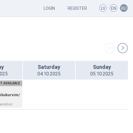
LOGIN
REGISTER
LV
EN
RU
ay
Saturday
Sunday
2025
04.10.2025
05.10.2025
T AVAILABLE
ūšukurvim/
hambho)