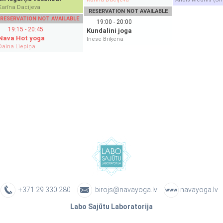
Karīna Dacijeva
RESERVATION NOT AVAILABLE
RESERVATION NOT AVAILABLE
19:00 - 20:00
19:15 - 20:45
Kundalini joga
Nava Hot yoga
Inese Briķena
Daina Liepiņa
+371 29 330 280
birojs@navayoga.lv
navayoga.lv
Labo Sajūtu Laboratorija