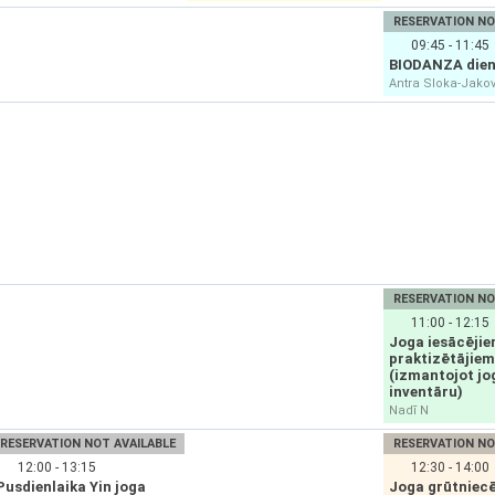
RESERVATION NO
09:45 - 11:45
BIODANZA dien
Antra Sloka-Jako
RESERVATION NO
11:00 - 12:15
Joga iesācējie
praktizētājiem
(izmantojot jo
inventāru)
Nadī N
RESERVATION NOT AVAILABLE
RESERVATION NO
12:00 - 13:15
12:30 - 14:00
Pusdienlaika Yin joga
Joga grūtniec