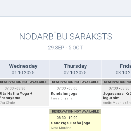
NODARBĪBU SARAKSTS
29.SEP - 5.OCT
Wednesday
Thursday
Frid
01.10.2025
02.10.2025
03.10.
RESERVATION NOT AVAILABLE
RESERVATION NOT AVAILABLE
RESERVATION NO
07:00 - 08:30
07:00 - 08:00
07:00 - 08:30
Rīta Hatha Yoga +
Kundalini joga
Jogasanas. Kr
Pranayama
Iegurnim
Inese Briķena
Līva Cīrule
Andis Mednis (S
RESERVATION NOT AVAILABLE
08:30 - 10:00
Saudzīgā Hatha joga
Iveta Murāne