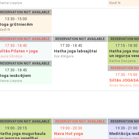
Daina Liepiņa
Nadī N
RESERVATION NOT AVAILABLE
13:30 - 15:00
Joga grūtniecēm
Nadī N
RESERVATION NOT AVAILABLE
RESERVATION NOT AVAILABLE
RESERVATION NO
17:30 - 18:45
17:30 - 18:45
17:15 - 18:30
siltās Pilates + joga
Hatha joga labsajūtai
Hatha joga mu
un iegurņa vese
Laura Vērdiņa
Ilze Klēģere
Karīna Dacijeva
RESERVATION NOT AVAILABLE
RESERVATION NO
17:30 - 18:45
17:30 - 19:00
Joga iesācējiem
Siltās JOGAS
Daina Liepiņa
Andis Mednis (S
RESERVATION NOT AVAILABLE
RESERVATION NOT AVAILABLE
RESERVATION NO
19:00 - 20:15
19:00 - 20:30
19:30 - 21:00
Hatha joga mugurkaula
Nava Hot yoga
Meditācija ies
un iegurņa veselībai
Karīna Dacijeva
Andis Mednis (S