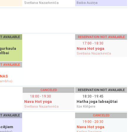
Svetlana Nazarkeviča
Baiba Auziņa
T AVAILABLE
RESERVATION NOT AVAILABLE
17:00 - 18:30
gurkaula
Nava Hot yoga
lībai
Svetlana Nazarkeviča
T AVAILABLE
ANAS
hambho)
CANCELED
RESERVATION NOT AVAILABLE
18:00 - 19:30
18:30 - 19:45
Nava Hot yoga
Hatha joga labsajūtai
Svetlana Nazarkeviča
Ilze Klēģere
T AVAILABLE
CANCELED
19:00 - 20:30
ācējiem
Nava Hot yoga
hambho)
Karīna Dacijeva