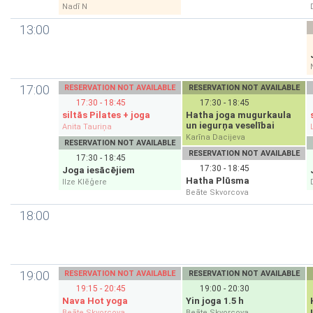
Nadī N
13:00
17:00
RESERVATION NOT AVAILABLE
RESERVATION NOT AVAILABLE
17:30 - 18:45
17:30 - 18:45
siltās Pilates + joga
Hatha joga mugurkaula
un iegurņa veselībai
Anita Tauriņa
Karīna Dacijeva
RESERVATION NOT AVAILABLE
RESERVATION NOT AVAILABLE
17:30 - 18:45
17:30 - 18:45
Joga iesācējiem
Hatha Plūsma
Ilze Klēģere
Beāte Skvorcova
18:00
19:00
RESERVATION NOT AVAILABLE
RESERVATION NOT AVAILABLE
19:15 - 20:45
19:00 - 20:30
Nava Hot yoga
Yin joga 1.5 h
Beāte Skvorcova
Beāte Skvorcova