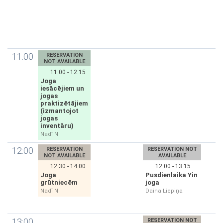
11:00
RESERVATION
NOT AVAILABLE
11:00 - 12:15
Joga
iesācējiem un
jogas
praktizētājiem
(izmantojot
jogas
inventāru)
Nadī N
12:00
RESERVATION
RESERVATION NOT
NOT AVAILABLE
AVAILABLE
12:30 - 14:00
12:00 - 13:15
Joga
Pusdienlaika Yin
grūtniecēm
joga
Nadī N
Daina Liepiņa
13:00
RESERVATION NOT