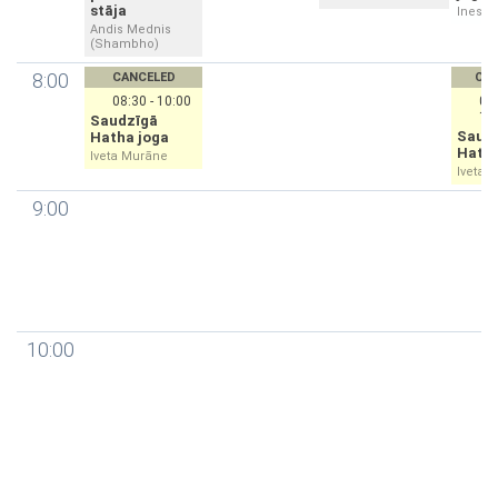
stāja
Inese 
Andis Mednis
(Shambho)
8:00
CANCELED
CA
08:30 - 10:00
08:
10
Saudzīgā
Saud
Hatha joga
Hatha
Iveta Murāne
Iveta 
9:00
10:00