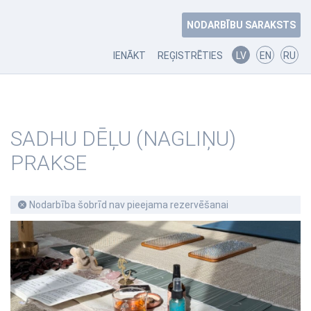
NODARBĪBU SARAKSTS
IENĀKT
REĢISTRĒTIES
LV
EN
RU
SADHU DĒĻU (NAGLIŅU)
PRAKSE
Nodarbība šobrīd nav pieejama rezervēšanai