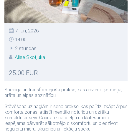
7. jūn, 2026
14:00
2 stundas
Alise Skotjuka
25.00 EUR
Spēcīga un transformējoša prakse, kas apvieno ķermeņa,
prāta un elpas apzinātību.
Stāvēšana uz naglām ir sena prakse, kas palīdz izkāpt ārpus
komforta zonas, attīstīt mentālo noturību un dziļāku
kontaktu ar sevi. Caur apzinātu elpu un klātesamību
iespējams pārvarēt sākotnējo diskomfortu un piedzīvot
negaidītu mieru, skaidrību un iekšēju spēku.