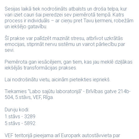
Sesijas laikā tiek nodrošināts atbalsts un droša telpa, kur
vari iziet cauri šai pieredzei sev piemērotā tempā. Katrs
process ir individuāls – ar cieņu pret Tavu ķermeni, robežām
un iekšējo gatavību.
Šī prakse var palīdzēt mazināt stresu, atbrīvot uzkrātās
emocijas, stiprināt nervu sistēmu un vairot pārliecību par
sevi.
Piemērota gan iesācējiem, gan tiem, kas jau meklē dziļākas
iekšējās transformācijas prakses.
Lai nodrošinātu vietu, aicinām pieteikties iepriekš.
Tiekamies "Labo sajūtu laboratorijā" - Brīvības gatve 214b-
504, 5.stāvs, VEF, Rīga.
Durvju kodi:
1.stāvs - 3289
5.stāvs - 5892
VEF teritorijā pieejama arī Europark autostāvvieta par