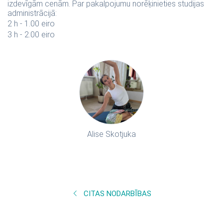
izdevīgām cenām. Par pakalpojumu norēķinieties studijas
administrācijā:
2 h - 1.00 eiro
3 h - 2.00 eiro
Alise Skotjuka
CITAS NODARBĪBAS