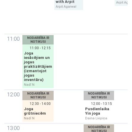
with Arpit
Arpit Agar
Arpit Agarwal
11:00
NODARBĪBA IR
NOTIKUSI
11:00 - 12:15
Joga
iesācējiem un
jogas
praktizētājiem
(izmantojot
jogas
inventāru)
Nadī N
12:00
NODARBĪBA IR
NODARBĪBA IR
NOTIKUSI
NOTIKUSI
12:30 - 14:00
12:00 - 13:15
Joga
Pusdienlaika
grūtniecēm
Yin joga
Nadī N
Daina Liepiņa
13:00
NODARBĪBA IR
NOTIKUSI