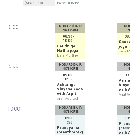
(Shambho)
Inese Briķena
8:00
NODARBĪBA IR
NODAR
NOTIKUSI
NOT
08:30 -
08:30 
10:00
Saudzīg
Saudzīgā
joga
Hatha joga
Iveta Mur
Iveta Murāne
9:00
NODARBĪBA IR
NODAR
NOTIKUSI
NOT
09:00 -
09:00 
10:15
Ashtan
Ashtanga
Vinyasa
Vinyasa Yoga
with Arp
with Arpit
Arpit Agar
Arpit Agarwal
10:00
NODARBĪBA IR
NODAR
NOTIKUSI
NOT
10:30 -
10:30 
11:30
Pranay
Pranayama
(breath 
(breath work)
with Arp