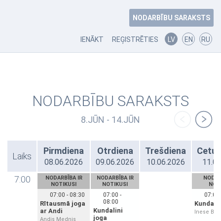
NODARBĪBU SARAKSTS
IENĀKT
REĢISTRĒTIES
LV
EN
RU
NODARBĪBU SARAKSTS
8.JŪN - 14.JŪN
Pirmdiena
Otrdiena
Trešdiena
Cetur
Laiks
08.06.2026
09.06.2026
10.06.2026
11.0
7:00
NODARBĪBA IR
NODARBĪBA IR
NODAR
NOTIKUSI
NOTIKUSI
NOT
07:00 - 08:30
07:00 -
07:00 
08:00
Rītausmā joga
Kundalin
Kundalini
ar Andi
Inese Bri
joga
Andis Mednis