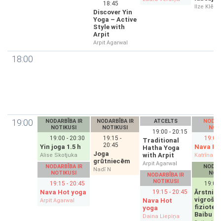
18:45
Ilze Klēģe
Discover Yin
Yoga – Active
Style with
Arpit
Arpit Agarwal
18:00
19:00
NODARBĪBA IR
NODARBĪBA IR
ATCELTS
NODAR
NOTIKUSI
NOTIKUSI
NOT
19:00 - 20:15
19:00 - 20:30
19:15 -
19:00 
Traditional
20:45
Yin joga 1.5 h
Nava Ho
Hatha Yoga
Joga
with Arpit
Alise Skotjuka
Katrīna Eg
grūtniecēm
Arpit Agarwal
NODARBĪBA IR
NODAR
Nadī N
NOTIKUSI
NOT
NODARBĪBA IR
NOTIKUSI
19:15 - 20:45
19:00 
Nava Hot yoga
19:15 - 20:45
Ārstniec
vigrošan
Nava Hot
Arpit Agarwal
fizioter
yoga
Baibu
Daina Liepiņa