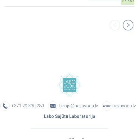
Baiba Nar
+371 29 330 280
birojs@navayoga.lv
navayoga.lv
Labo Sajūtu Laboratorija