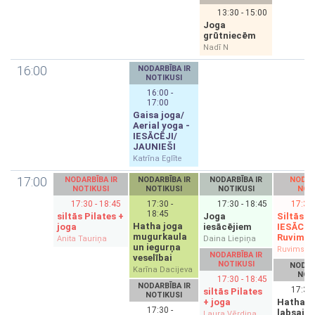
13:30 - 15:00
Joga
grūtniecēm
Nadī N
16:00
NODARBĪBA IR
NOTIKUSI
16:00 -
17:00
Gaisa joga/
Aerial yoga -
IESĀCĒJI/
JAUNIEŠI
Katrīna Eglīte
17:00
NODARBĪBA IR
NODARBĪBA IR
NODARBĪBA IR
NODAR
NOTIKUSI
NOTIKUSI
NOTIKUSI
NOT
17:30 - 18:45
17:30 -
17:30 - 18:45
17:30 
18:45
siltās Pilates +
Joga
Siltās 
Hatha joga
joga
iesācējiem
IESĀCĒJ
mugurkaula
Ruvimu
Anita Tauriņa
Daina Liepiņa
un iegurņa
Ruvims Bl
NODARBĪBA IR
veselībai
NOTIKUSI
NODAR
Karīna Dacijeva
NOT
17:30 - 18:45
NODARBĪBA IR
17:30 
siltās Pilates
NOTIKUSI
+ joga
Hatha j
17:30 -
labsajūt
Laura Vērdiņa